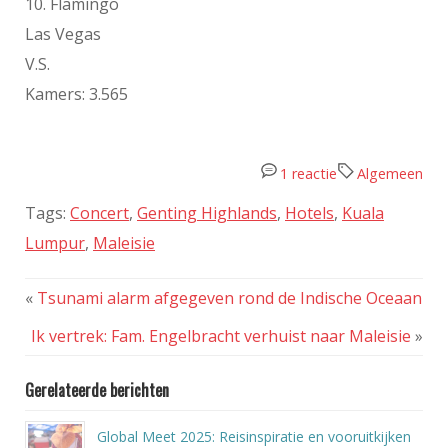
10. Flamingo
Las Vegas
V.S.
Kamers: 3.565
1 reactie
Algemeen
Tags:
Concert
,
Genting Highlands
,
Hotels
,
Kuala
Lumpur
,
Maleisie
«
Tsunami alarm afgegeven rond de Indische Oceaan
Ik vertrek: Fam. Engelbracht verhuist naar Maleisie
»
Gerelateerde berichten
Global Meet 2025: Reisinspiratie en vooruitkijken