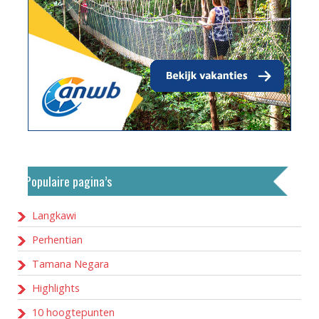
Populaire pagina’s
Langkawi
Perhentian
Tamana Negara
Highlights
10 hoogtepunten