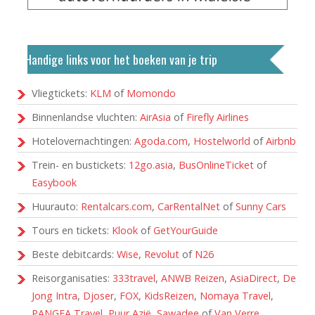
Handige links voor het boeken van je trip
Vliegtickets:
KLM
of
Momondo
Binnenlandse vluchten:
AirAsia
of
Firefly Airlines
Hotelovernachtingen:
Agoda.com
,
Hostelworld
of
Airbnb
Trein- en bustickets:
12go.asia
,
BusOnlineTicket
of
Easybook
Huurauto:
Rentalcars.com
,
CarRentalNet
of
Sunny Cars
Tours en tickets:
Klook
of
GetYourGuide
Beste debitcards:
Wise
,
Revolut
of
N26
Reisorganisaties:
333travel
,
ANWB Reizen
,
AsiaDirect
,
De
Jong Intra
,
Djoser
,
FOX
,
KidsReizen
,
Nomaya Travel
,
PANGEA Travel
,
Puur Azië
,
Sawadee
of
Van Verre