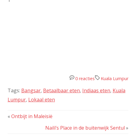
0 reacties
Kuala Lumpur
Tags:
Bangsar
,
Betaalbaar eten
,
Indiaas eten
,
Kuala
Lumpur
,
Lokaal eten
«
Ontbijt in Maleisië
Naili’s Place in de buitenwijk Sentul
»