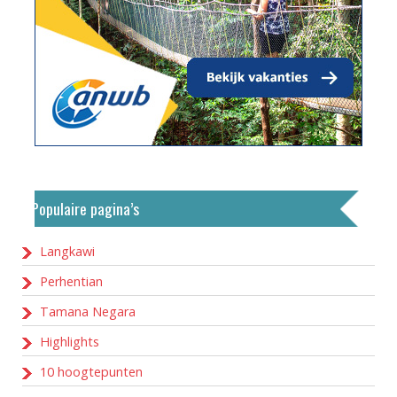
Populaire pagina’s
Langkawi
Perhentian
Tamana Negara
Highlights
10 hoogtepunten