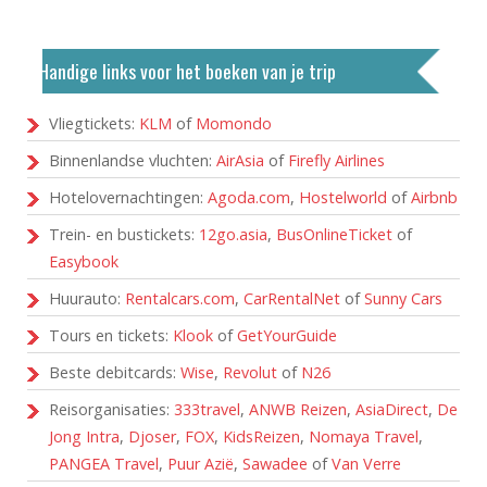
Handige links voor het boeken van je trip
Vliegtickets:
KLM
of
Momondo
Binnenlandse vluchten:
AirAsia
of
Firefly Airlines
Hotelovernachtingen:
Agoda.com
,
Hostelworld
of
Airbnb
Trein- en bustickets:
12go.asia
,
BusOnlineTicket
of
Easybook
Huurauto:
Rentalcars.com
,
CarRentalNet
of
Sunny Cars
Tours en tickets:
Klook
of
GetYourGuide
Beste debitcards:
Wise
,
Revolut
of
N26
Reisorganisaties:
333travel
,
ANWB Reizen
,
AsiaDirect
,
De
Jong Intra
,
Djoser
,
FOX
,
KidsReizen
,
Nomaya Travel
,
PANGEA Travel
,
Puur Azië
,
Sawadee
of
Van Verre