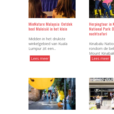
MinNature Malaysia: Ontdek
Herpingtour in 
heel Maleisië in het klein
National Park: 
nachtsafari
Midden in het drukste
winkelgebied van Kuala
Kinabalu Nation
Lumpur zit een...
rondom de be
Mount Kinabalu
Lees meer
Lees meer