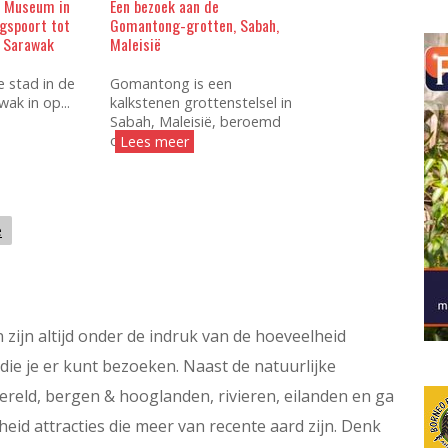
s Museum in
Een bezoek aan de
gspoort tot
Gomantong-grotten, Sabah,
n Sarawak
Maleisië
e stad in de
Gomantong is een
ak in op...
kalkstenen grottenstelsel in
Sabah, Maleisië, beroemd
om...
Lees meer
e
 zijn altijd onder de indruk van de hoeveelheid
ie je er kunt bezoeken. Naast de natuurlijke
ereld, bergen & hooglanden, rivieren, eilanden en ga
id attracties die meer van recente aard zijn. Denk