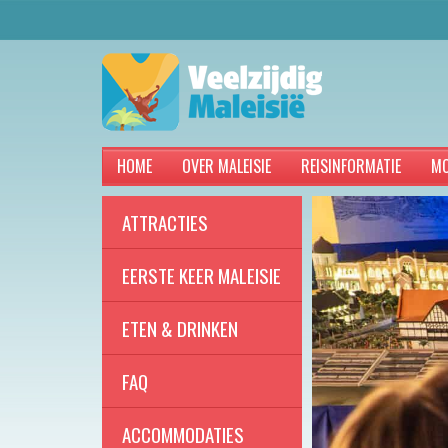
HOME
OVER MALEISIE
REISINFORMATIE
MO
ATTRACTIES
EERSTE KEER MALEISIE
ETEN & DRINKEN
FAQ
ACCOMMODATIES