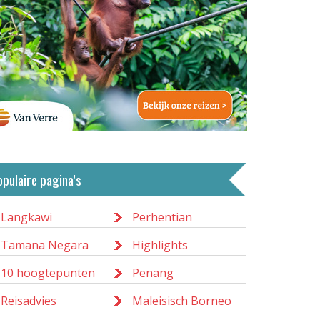
opulaire pagina’s
Langkawi
Perhentian
Tamana Negara
Highlights
10 hoogtepunten
Penang
Reisadvies
Maleisisch Borneo