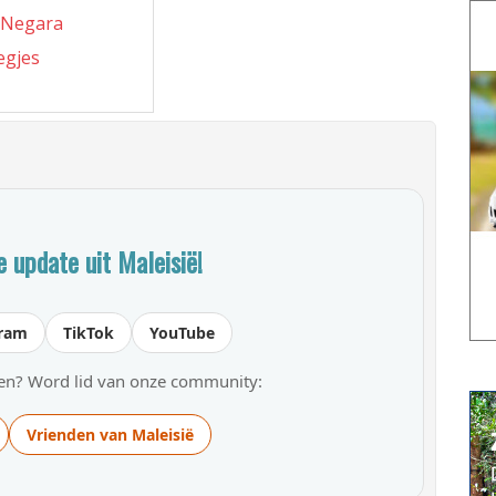
 Negara
egjes
 update uit Maleisië!
gram
TikTok
YouTube
gen? Word lid van onze community:
Vrienden van Maleisië