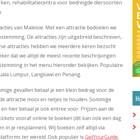
ken, rehabilitatiecentra voor bedreigde diersoorten
.
acties van Maleisie. Met een attractie bedoelen we
estemming. De attracties zijn uitgebreid beschreven,
rse attracties hebben we meerdere keren bezocht
zeker dat we altijd de meest recente beschrijvingen
bestemming in het menu hieronder bekijken. Populaire
Kuala Lumpur, Langkawi en Penang.
ommige gevallen betaal je een klein bedrag voor de
Ha
 de attractie mooi en netjes te houden. Sommige
k en hier betaal je ook entree voor. Prijzen aan de
tickets vooraf online te boeken (dit kan ook een dag
in je reisplannen). Wij boeken zelf altijd via
platforms ter wereld. Ook populair is
GetYourGuide
,