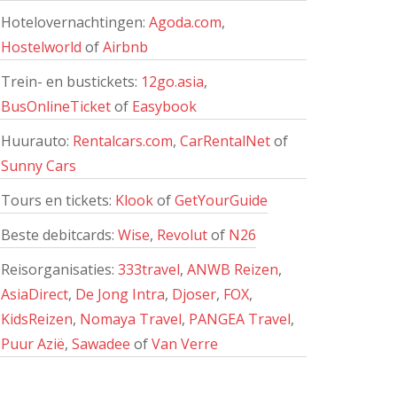
Hotelovernachtingen:
Agoda.com
,
Hostelworld
of
Airbnb
Trein- en bustickets:
12go.asia
,
BusOnlineTicket
of
Easybook
Huurauto:
Rentalcars.com
,
CarRentalNet
of
Sunny Cars
Tours en tickets:
Klook
of
GetYourGuide
Beste debitcards:
Wise
,
Revolut
of
N26
Reisorganisaties:
333travel
,
ANWB Reizen
,
AsiaDirect
,
De Jong Intra
,
Djoser
,
FOX
,
KidsReizen
,
Nomaya Travel
,
PANGEA Travel
,
Puur Azië
,
Sawadee
of
Van Verre