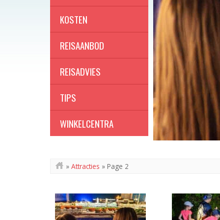
KOSTEN
REISAANBOD
REISADVIES
TIPS
WINKELCENTRA
»
Attracties
» Page 2