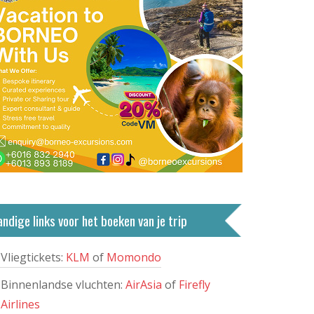
ndige links voor het boeken van je trip
Vliegtickets:
KLM
of
Momondo
Binnenlandse vluchten:
AirAsia
of
Firefly
Airlines