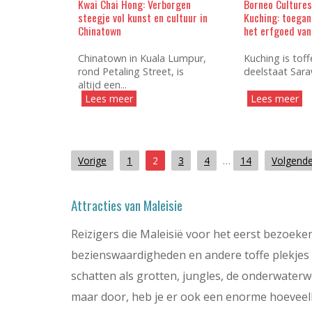
Kwai Chai Hong: Verborgen
Borneo Culture
steegje vol kunst en cultuur in
Kuching: toegan
Chinatown
het erfgoed va
Chinatown in Kuala Lumpur,
Kuching is toff
rond Petaling Street, is
deelstaat Saraw
altijd een...
Lees meer
Lees meer
Vorige
1
2
3
4
…
14
Volgend
Attracties van Maleisie
Reizigers die Maleisië voor het eerst bezoeken
bezienswaardigheden en andere toffe plekjes d
schatten als grotten, jungles, de onderwaterw
maar door, heb je er ook een enorme hoeveelhe