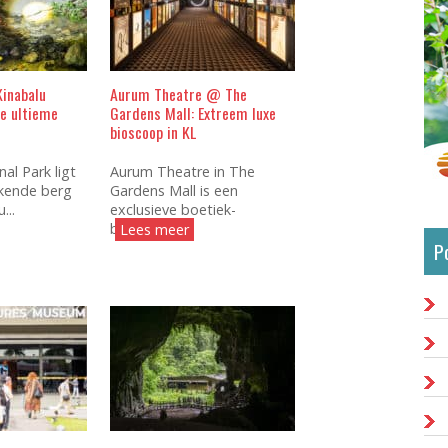
Kinabalu
Aurum Theatre @ The
De ultieme
Gardens Mall: Extreem luxe
bioscoop in KL
al Park ligt
Aurum Theatre in The
kende berg
Gardens Mall is een
...
exclusieve boetiek-
bioscoop...
Lees meer
P