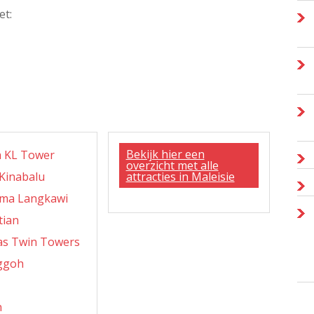
et:
Bekijk hier een
 KL Tower
overzicht met alle
Kinabalu
attracties in Maleisie
ma Langkawi
tian
as Twin Towers
ggoh
n