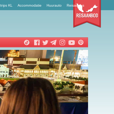
trips KL
Accommodatie
Huurauto
Reisadvies