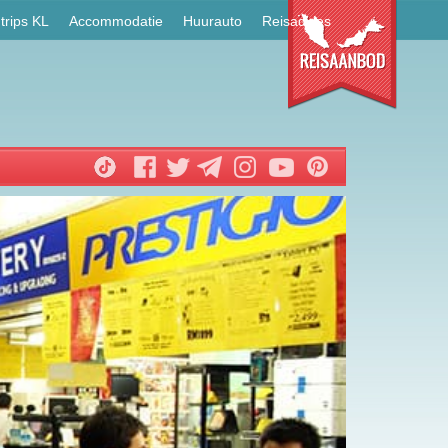
trips KL
Accommodatie
Huurauto
Reisadvies