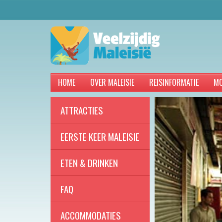
HOME
OVER MALEISIE
REISINFORMATIE
MO
ATTRACTIES
EERSTE KEER MALEISIE
ETEN & DRINKEN
FAQ
ACCOMMODATIES