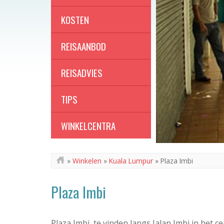
KOSTEN
REISAANBOD
REISADVIES
TIPS
WINKELCENTRA
»
Winkelen
»
Kuala Lumpur
»
Plaza Imbi
Plaza Imbi
Plaza Imbi, te vinden langs Jalan Imbi in het 