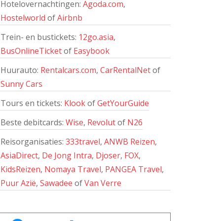
Hotelovernachtingen:
Agoda.com
,
Hostelworld
of
Airbnb
Trein- en bustickets:
12go.asia
,
BusOnlineTicket
of
Easybook
Huurauto:
Rentalcars.com
,
CarRentalNet
of
Sunny Cars
Tours en tickets:
Klook
of
GetYourGuide
Beste debitcards:
Wise
,
Revolut
of
N26
Reisorganisaties:
333travel
,
ANWB Reizen
,
AsiaDirect
,
De Jong Intra
,
Djoser
,
FOX
,
KidsReizen
,
Nomaya Travel
,
PANGEA Travel
,
Puur Azië
,
Sawadee
of
Van Verre