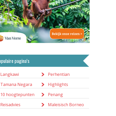
opulaire pagina’s
Langkawi
Perhentian
Tamana Negara
Highlights
10 hoogtepunten
Penang
Reisadvies
Maleisisch Borneo