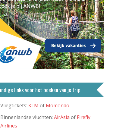
ndige links voor het boeken van je trip
Vliegtickets:
KLM
of
Momondo
Binnenlandse vluchten:
AirAsia
of
Firefly
Airlines