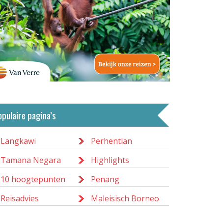
opulaire pagina’s
Langkawi
Perhentian
Tamana Negara
Highlights
10 hoogtepunten
Penang
Reisadvies
Maleisisch Borneo