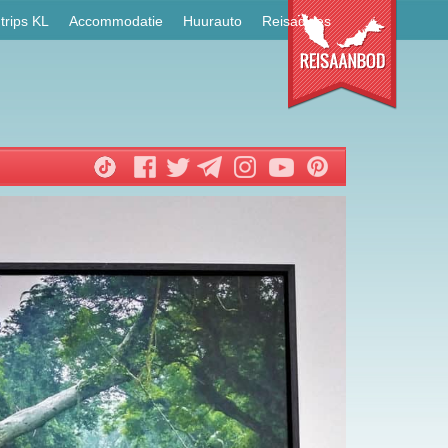
trips KL
Accommodatie
Huurauto
Reisadvies