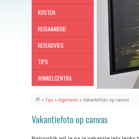
KOSTEN
REISAANBOD
REISADVIES
TIPS
WINKELCENTRA
»
Tips
»
Algemeen
»
Vakantiefoto op canvas
Vakantiefoto op canvas
Natuurlijk wil je na je vakantie iets leuks 