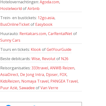
Hotelovernachtingen:
Agoda.com
,
Hostelworld
of
Airbnb
Trein- en bustickets:
12go.asia
,
BusOnlineTicket
of
Easybook
Huurauto:
Rentalcars.com
,
CarRentalNet
of
Sunny Cars
Tours en tickets:
Klook
of
GetYourGuide
Beste debitcards:
Wise
,
Revolut
of
N26
Reisorganisaties:
333travel
,
ANWB Reizen
,
AsiaDirect
,
De Jong Intra
,
Djoser
,
FOX
,
KidsReizen
,
Nomaya Travel
,
PANGEA Travel
,
Puur Azië
,
Sawadee
of
Van Verre