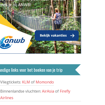
ndige links voor het boeken van je trip
Vliegtickets:
KLM
of
Momondo
Binnenlandse vluchten:
AirAsia
of
Firefly
Airlines