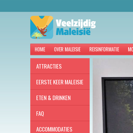
HOME
OVER MALEISIE
REISINFORMATIE
MO
ATTRACTIES
EERSTE KEER MALEISIE
ETEN & DRINKEN
FAQ
ACCOMMODATIES