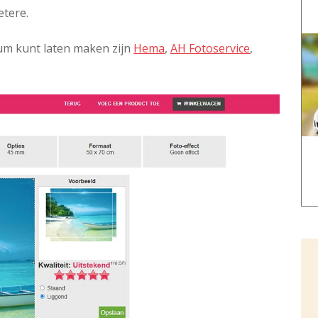
etere.
um kunt laten maken zijn
Hema
,
AH Fotoservice
,