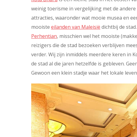
weinig toerisme in vergelijking met de andere 
attracties, waaronder wat mooie musea en ee
mooiste
eilanden van Maleisië
dichtbij de sta
Perhentian
, misschien wel het mooiste (makke
reizigers die de stad bezoeken verblijven mee
verder. Wij zijn inmiddels meerdere keren in K
de stad al die jaren hetzelfde is gebleven. 
Gewoon een klein stadje waar het lokale leventj