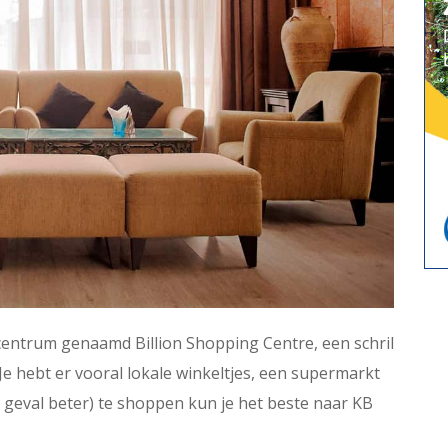
lcentrum genaamd Billion Shopping Centre, een schril
Je hebt er vooral lokale winkeltjes, een supermarkt
k geval beter) te shoppen kun je het beste naar KB