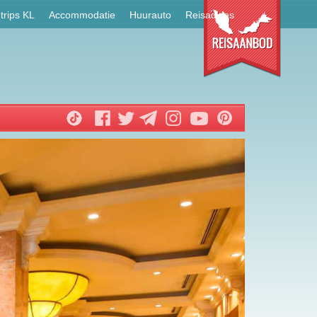
trips KL
Accommodatie
Huurauto
Reisadvies