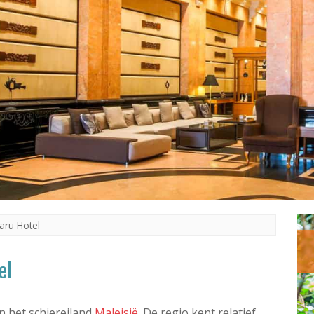
aru Hotel
el
an het schiereiland
Maleisië
. De regio kent relatief