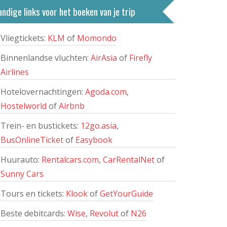
ndige links voor het boeken van je trip
Vliegtickets:
KLM
of
Momondo
Binnenlandse vluchten:
AirAsia
of
Firefly
Airlines
Hotelovernachtingen:
Agoda.com
,
Hostelworld
of
Airbnb
Trein- en bustickets:
12go.asia
,
BusOnlineTicket
of
Easybook
Huurauto:
Rentalcars.com
,
CarRentalNet
of
Sunny Cars
Tours en tickets:
Klook
of
GetYourGuide
Beste debitcards:
Wise
,
Revolut
of
N26