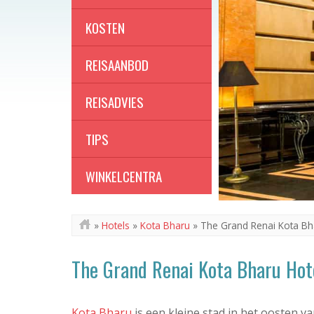
KOSTEN
REISAANBOD
REISADVIES
TIPS
WINKELCENTRA
»
Hotels
»
Kota Bharu
»
The Grand Renai Kota Bh
The Grand Renai Kota Bharu Hot
Kota Bharu
is een kleine stad in het oosten v