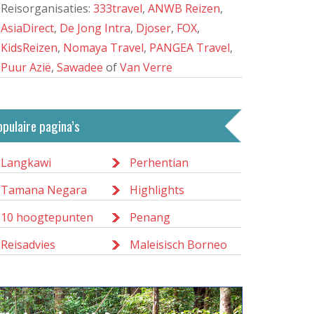
Reisorganisaties:
333travel
,
ANWB Reizen
,
AsiaDirect
,
De Jong Intra
,
Djoser
,
FOX
,
KidsReizen
,
Nomaya Travel
,
PANGEA Travel
,
Puur Azië
,
Sawadee
of
Van Verre
opulaire pagina’s
Langkawi
Perhentian
Tamana Negara
Highlights
10 hoogtepunten
Penang
Reisadvies
Maleisisch Borneo