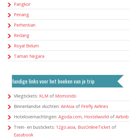
Pangkor
Penang
Perhentian
Redang
Royal Belum
Taman Negara
Handige links voor het boeken van je trip
Vliegtickets:
KLM
of
Momondo
Binnenlandse vluchten:
AirAsia
of
Firefly Airlines
Hotelovernachtingen:
Agoda.com
,
Hostelworld
of
Airbnb
Trein- en bustickets:
12go.asia
,
BusOnlineTicket
of
Easybook