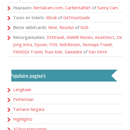
Huurauto:
Rentalcars.com
,
CarRentalNet
of
Sunny Cars
Tours en tickets:
Klook
of
GetYourGuide
Beste debitcards:
Wise
,
Revolut
of
N26
Reisorganisaties:
333travel
,
ANWB Reizen
,
AsiaDirect
,
De
Jong Intra
,
Djoser
,
FOX
,
KidsReizen
,
Nomaya Travel
,
PANGEA Travel
,
Puur Azië
,
Sawadee
of
Van Verre
Populaire pagina’s
Langkawi
Perhentian
Tamana Negara
Highlights
10 hoogtepunten