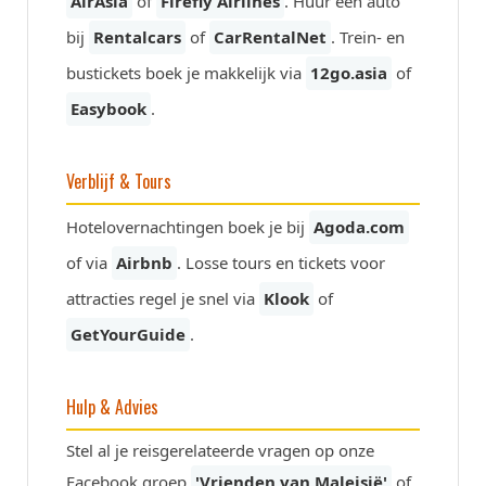
AirAsia
of
Firefly Airlines
. Huur een auto
bij
Rentalcars
of
CarRentalNet
. Trein- en
bustickets boek je makkelijk via
12go.asia
of
Easybook
.
Verblijf & Tours
Hotelovernachtingen boek je bij
Agoda.com
of via
Airbnb
. Losse tours en tickets voor
attracties regel je snel via
Klook
of
GetYourGuide
.
Hulp & Advies
Stel al je reisgerelateerde vragen op onze
Facebook groep
'Vrienden van Maleisië'
of