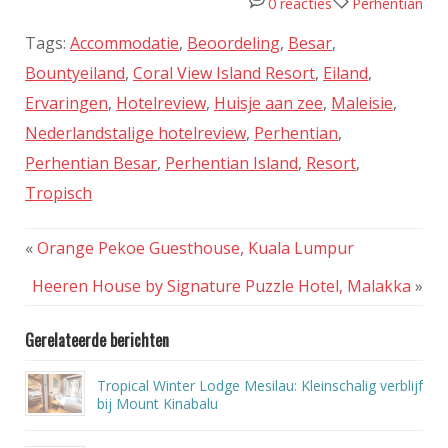
0 reacties
Perhentian
Tags:
Accommodatie
,
Beoordeling
,
Besar
,
Bountyeiland
,
Coral View Island Resort
,
Eiland
,
Ervaringen
,
Hotelreview
,
Huisje aan zee
,
Maleisie
,
Nederlandstalige hotelreview
,
Perhentian
,
Perhentian Besar
,
Perhentian Island
,
Resort
,
Tropisch
«
Orange Pekoe Guesthouse, Kuala Lumpur
Heeren House by Signature Puzzle Hotel, Malakka
»
Gerelateerde berichten
Tropical Winter Lodge Mesilau: Kleinschalig verblijf
bij Mount Kinabalu