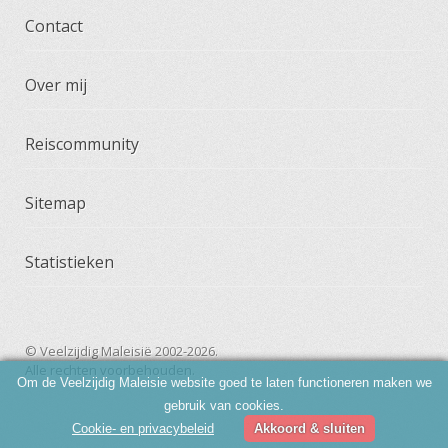
Contact
Over mij
Reiscommunity
Sitemap
Statistieken
© Veelzijdig Maleisië 2002-2026.
Alle rechten voorbehouden.
Om de Veelzijdig Maleisie website goed te laten functioneren maken we
gebruik van cookies.
Cookie- en privacybeleid
Akkoord & sluiten