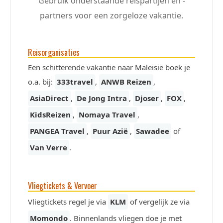
Gebruik onderstaande reispartijen en -
partners voor een zorgeloze vakantie.
Reisorganisaties
Een schitterende vakantie naar Maleisië boek je
o.a. bij:
333travel
,
ANWB Reizen
,
AsiaDirect
,
De Jong Intra
,
Djoser
,
FOX
,
KidsReizen
,
Nomaya Travel
,
PANGEA Travel
,
Puur Azië
,
Sawadee
of
Van Verre
.
Vliegtickets & Vervoer
Vliegtickets regel je via
KLM
of vergelijk ze via
Momondo
. Binnenlands vliegen doe je met