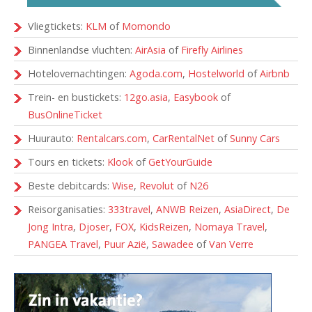
Vliegtickets:
KLM
of
Momondo
Binnenlandse vluchten:
AirAsia
of
Firefly Airlines
Hotelovernachtingen:
Agoda.com
,
Hostelworld
of
Airbnb
Trein- en bustickets:
12go.asia
,
Easybook
of
BusOnlineTicket
Huurauto:
Rentalcars.com
,
CarRentalNet
of
Sunny Cars
Tours en tickets:
Klook
of
GetYourGuide
Beste debitcards:
Wise
,
Revolut
of
N26
Reisorganisaties:
333travel
,
ANWB Reizen
,
AsiaDirect
,
De
Jong Intra
,
Djoser
,
FOX
,
KidsReizen
,
Nomaya Travel
,
PANGEA Travel
,
Puur Azië
,
Sawadee
of
Van Verre