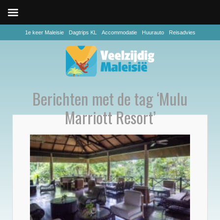
1e keer Maleisie
Dagtrips KL
Accommodatie
Huurauto
Reisadvies
Berichten met de tag ‘Mulu
Marriott Resort’