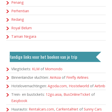
Penang
Perhentian
Redang
Royal Belum
Taman Negara
Handige links voor het boeken van je trip
Vliegtickets:
KLM
of
Momondo
Binnenlandse vluchten:
AirAsia
of
Firefly Airlines
Hotelovernachtingen:
Agoda.com
,
Hostelworld
of
Airbnb
Trein- en bustickets:
12go.asia
,
BusOnlineTicket
of
Easybook
Huurauto:
Rentalcars.com
,
CarRentalNet
of
Sunny Cars