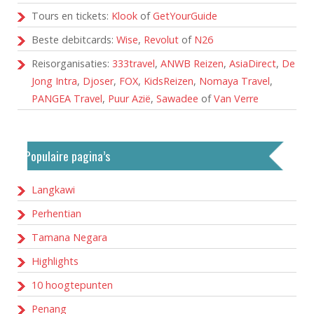
Tours en tickets:
Klook
of
GetYourGuide
Beste debitcards:
Wise
,
Revolut
of
N26
Reisorganisaties:
333travel
,
ANWB Reizen
,
AsiaDirect
,
De
Jong Intra
,
Djoser
,
FOX
,
KidsReizen
,
Nomaya Travel
,
PANGEA Travel
,
Puur Azië
,
Sawadee
of
Van Verre
Populaire pagina’s
Langkawi
Perhentian
Tamana Negara
Highlights
10 hoogtepunten
Penang