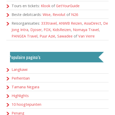
Tours en tickets:
Klook
of
GetYourGuide
Beste debitcards:
Wise
,
Revolut
of
N26
Reisorganisaties:
333travel
,
ANWB Reizen
,
AsiaDirect
,
De
Jong Intra
,
Djoser
,
FOX
,
KidsReizen
,
Nomaya Travel
,
PANGEA Travel
,
Puur Azië
,
Sawadee
of
Van Verre
Populaire pagina’s
Langkawi
Perhentian
Tamana Negara
Highlights
10 hoogtepunten
Penang