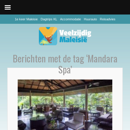
1e keer Maleisie
Dagtrips KL
Accommodatie
Huurauto
Reisadvies
Berichten met de tag ‘Mandara
Spa’