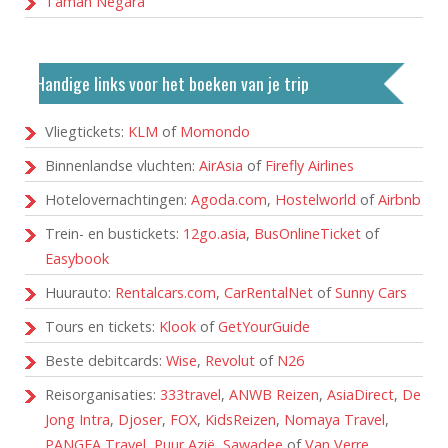
Taman Negara
Handige links voor het boeken van je trip
Vliegtickets:
KLM
of
Momondo
Binnenlandse vluchten:
AirAsia
of
Firefly Airlines
Hotelovernachtingen:
Agoda.com
,
Hostelworld
of
Airbnb
Trein- en bustickets:
12go.asia
,
BusOnlineTicket
of
Easybook
Huurauto:
Rentalcars.com
,
CarRentalNet
of
Sunny Cars
Tours en tickets:
Klook
of
GetYourGuide
Beste debitcards:
Wise
,
Revolut
of
N26
Reisorganisaties:
333travel
,
ANWB Reizen
,
AsiaDirect
,
De
Jong Intra
,
Djoser
,
FOX
,
KidsReizen
,
Nomaya Travel
,
PANGEA Travel
,
Puur Azië
,
Sawadee
of
Van Verre