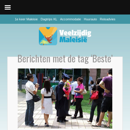
1e keer Maleisie
Dagtrips KL
Accommodatie
Huurauto
Reisadvies
Berichten met de tag ‘Beste’