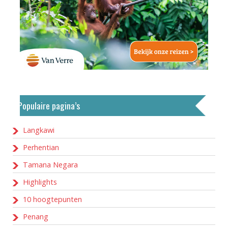
Populaire pagina’s
Langkawi
Perhentian
Tamana Negara
Highlights
10 hoogtepunten
Penang