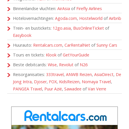
Binnenlandse vluchten:
AirAsia
of
Firefly Airlines
Hotelovernachtingen:
Agoda.com
,
Hostelworld
of
Airbnb
Trein- en bustickets:
12go.asia
,
BusOnlineTicket
of
Easybook
Huurauto:
Rentalcars.com
,
CarRentalNet
of
Sunny Cars
Tours en tickets:
Klook
of
GetYourGuide
Beste debitcards:
Wise
,
Revolut
of
N26
Reisorganisaties:
333travel
,
ANWB Reizen
,
AsiaDirect
,
De
Jong Intra
,
Djoser
,
FOX
,
KidsReizen
,
Nomaya Travel
,
PANGEA Travel
,
Puur Azië
,
Sawadee
of
Van Verre