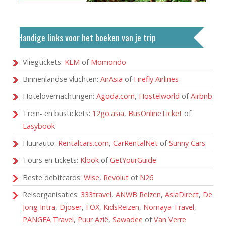
Handige links voor het boeken van je trip
Vliegtickets:
KLM
of
Momondo
Binnenlandse vluchten:
AirAsia
of
Firefly Airlines
Hotelovernachtingen:
Agoda.com
,
Hostelworld
of
Airbnb
Trein- en bustickets:
12go.asia
,
BusOnlineTicket
of
Easybook
Huurauto:
Rentalcars.com
,
CarRentalNet
of
Sunny Cars
Tours en tickets:
Klook
of
GetYourGuide
Beste debitcards:
Wise
,
Revolut
of
N26
Reisorganisaties:
333travel
,
ANWB Reizen
,
AsiaDirect
,
De
Jong Intra
,
Djoser
,
FOX
,
KidsReizen
,
Nomaya Travel
,
PANGEA Travel
,
Puur Azië
,
Sawadee
of
Van Verre