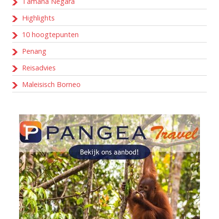
Tamana Negara
Highlights
10 hoogtepunten
Penang
Reisadvies
Maleisisch Borneo