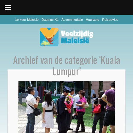
1e keer Maleisie
Dagtrips KL
Accommodatie
Huurauto
Reisadvies
Archief van de categorie ‘Kuala
Lumpur’