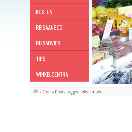
KOSTEN
REISAANBOD
REISADVIES
TIPS
WINKELCENTRA
»
Eten
»
Posts tagged 'Vleesmarkt'