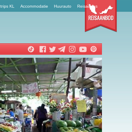
trips KL
Accommodatie
Huurauto
Reisadvies