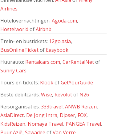
Binnenlandse vluchten:
AirAsia
of
Firefly
Airlines
Hotelovernachtingen:
Agoda.com
,
Hostelworld
of
Airbnb
Trein- en bustickets:
12go.asia
,
BusOnlineTicket
of
Easybook
Huurauto:
Rentalcars.com
,
CarRentalNet
of
Sunny Cars
Tours en tickets:
Klook
of
GetYourGuide
Beste debitcards:
Wise
,
Revolut
of
N26
Reisorganisaties:
333travel
,
ANWB Reizen
,
AsiaDirect
,
De Jong Intra
,
Djoser
,
FOX
,
KidsReizen
,
Nomaya Travel
,
PANGEA Travel
,
Puur Azië
,
Sawadee
of
Van Verre