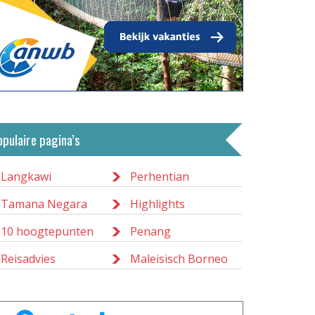
opulaire pagina’s
Langkawi
Perhentian
Tamana Negara
Highlights
10 hoogtepunten
Penang
Reisadvies
Maleisisch Borneo