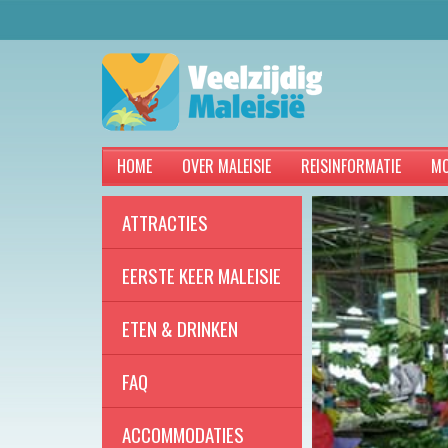
HOME
OVER MALEISIE
REISINFORMATIE
MO
ATTRACTIES
EERSTE KEER MALEISIE
ETEN & DRINKEN
FAQ
ACCOMMODATIES