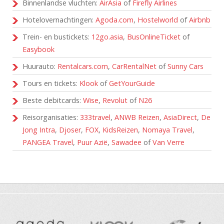
Binnenlandse vluchten:
AirAsia
of
Firefly Airlines
Hotelovernachtingen:
Agoda.com
,
Hostelworld
of
Airbnb
Trein- en bustickets:
12go.asia
,
BusOnlineTicket
of
Easybook
Huurauto:
Rentalcars.com
,
CarRentalNet
of
Sunny Cars
Tours en tickets:
Klook
of
GetYourGuide
Beste debitcards:
Wise
,
Revolut
of
N26
Reisorganisaties:
333travel
,
ANWB Reizen
,
AsiaDirect
,
De
Jong Intra
,
Djoser
,
FOX
,
KidsReizen
,
Nomaya Travel
,
PANGEA Travel
,
Puur Azië
,
Sawadee
of
Van Verre