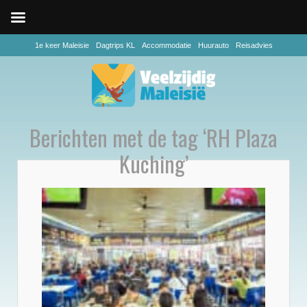
1e keer Maleisie
Dagtrips KL
Accommodatie
Huurauto
Reisadvies
Berichten met de tag ‘RH Plaza
Kuching’