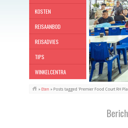
KOSTEN
REISAANBOD
REISADVIES
TIPS
WINKELCENTRA
»
Eten
»
Posts tagged 'Premier Food Court RH Pla
Berich