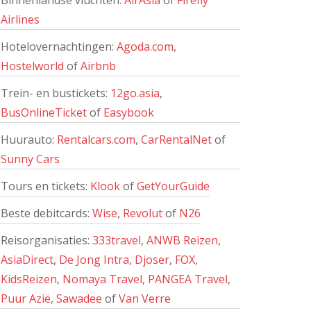
Binnenlandse vluchten:
AirAsia
of
Firefly
Airlines
Hotelovernachtingen:
Agoda.com
,
Hostelworld
of
Airbnb
Trein- en bustickets:
12go.asia
,
BusOnlineTicket
of
Easybook
Huurauto:
Rentalcars.com
,
CarRentalNet
of
Sunny Cars
Tours en tickets:
Klook
of
GetYourGuide
Beste debitcards:
Wise
,
Revolut
of
N26
Reisorganisaties:
333travel
,
ANWB Reizen
,
AsiaDirect
,
De Jong Intra
,
Djoser
,
FOX
,
KidsReizen
,
Nomaya Travel
,
PANGEA Travel
,
Puur Azië
,
Sawadee
of
Van Verre