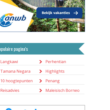
opulaire pagina’s
Langkawi
Perhentian
Tamana Negara
Highlights
10 hoogtepunten
Penang
Reisadvies
Maleisisch Borneo