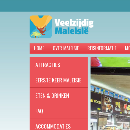
HOME
OVER MALEISIE
REISINFORMATIE
MO
ATTRACTIES
EERSTE KEER MALEISIE
ETEN & DRINKEN
FAQ
ACCOMMODATIES