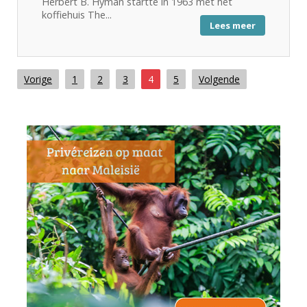
Herbert B. Hyman startte in 1963 met het
koffiehuis The...
Lees meer
Vorige
1
2
3
4
5
Volgende