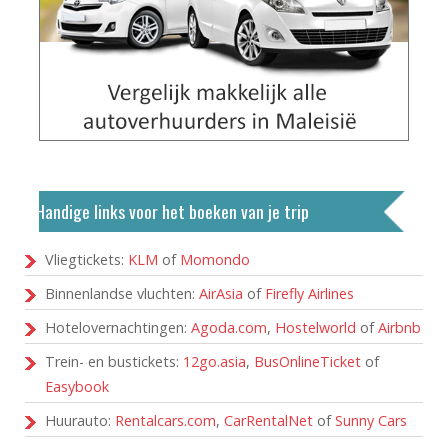
Handige links voor het boeken van je trip
Vliegtickets:
KLM
of
Momondo
Binnenlandse vluchten:
AirAsia
of
Firefly Airlines
Hotelovernachtingen:
Agoda.com
,
Hostelworld
of
Airbnb
Trein- en bustickets:
12go.asia
,
BusOnlineTicket
of
Easybook
Huurauto:
Rentalcars.com
,
CarRentalNet
of
Sunny Cars