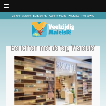
1e keer Maleisie
Dagtrips KL
Accommodatie
Huurauto
Reisadvies
Berichten met de tag ‘Maleisie’