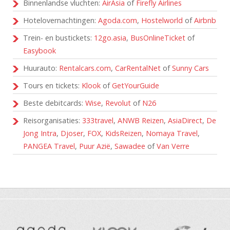
Binnenlandse vluchten:
AirAsia
of
Firefly Airlines
Hotelovernachtingen:
Agoda.com
,
Hostelworld
of
Airbnb
Trein- en bustickets:
12go.asia
,
BusOnlineTicket
of
Easybook
Huurauto:
Rentalcars.com
,
CarRentalNet
of
Sunny Cars
Tours en tickets:
Klook
of
GetYourGuide
Beste debitcards:
Wise
,
Revolut
of
N26
Reisorganisaties:
333travel
,
ANWB Reizen
,
AsiaDirect
,
De
Jong Intra
,
Djoser
,
FOX
,
KidsReizen
,
Nomaya Travel
,
PANGEA Travel
,
Puur Azië
,
Sawadee
of
Van Verre