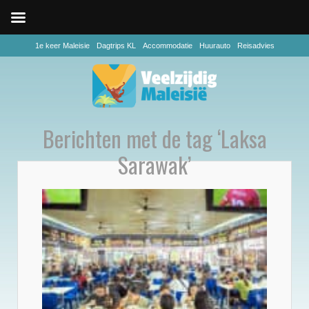
1e keer Maleisie
Dagtrips KL
Accommodatie
Huurauto
Reisadvies
Berichten met de tag ‘Laksa
Sarawak’