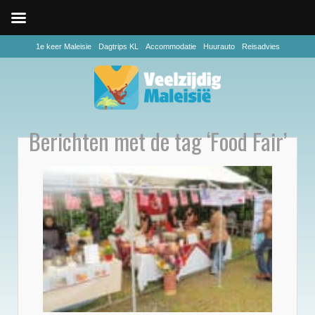
1e keer Maleisie
Dagtrips KL
Accommodatie
Huurauto
Reisadvies
Berichten met de tag ‘Food Fair’