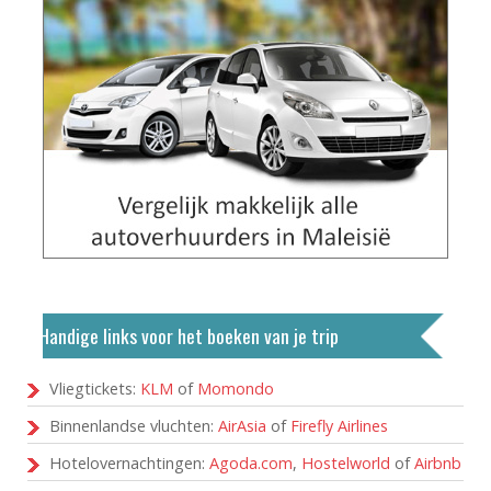
Handige links voor het boeken van je trip
Vliegtickets:
KLM
of
Momondo
Binnenlandse vluchten:
AirAsia
of
Firefly Airlines
Hotelovernachtingen:
Agoda.com
,
Hostelworld
of
Airbnb