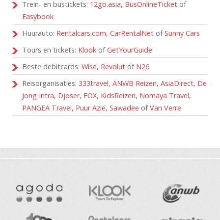
Trein- en bustickets:
12go.asia
,
BusOnlineTicket
of
Easybook
Huurauto:
Rentalcars.com
,
CarRentalNet
of
Sunny Cars
Tours en tickets:
Klook
of
GetYourGuide
Beste debitcards:
Wise
,
Revolut
of
N26
Reisorganisaties:
333travel
,
ANWB Reizen
,
AsiaDirect
,
De
Jong Intra
,
Djoser
,
FOX
,
KidsReizen
,
Nomaya Travel
,
PANGEA Travel
,
Puur Azië
,
Sawadee
of
Van Verre