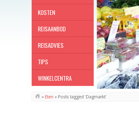
KOSTEN
REISAANBOD
REISADVIES
TIPS
WINKELCENTRA
»
Eten
»
Posts tagged 'Dagmarkt'