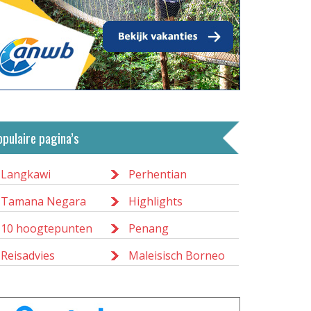
opulaire pagina’s
Langkawi
Perhentian
Tamana Negara
Highlights
10 hoogtepunten
Penang
Reisadvies
Maleisisch Borneo