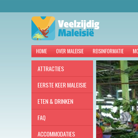
HOME
OVER MALEISIE
REISINFORMATIE
MO
ATTRACTIES
EERSTE KEER MALEISIE
ETEN & DRINKEN
FAQ
ACCOMMODATIES