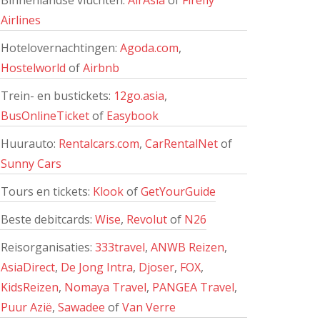
Binnenlandse vluchten:
AirAsia
of
Firefly
Airlines
Hotelovernachtingen:
Agoda.com
,
Hostelworld
of
Airbnb
Trein- en bustickets:
12go.asia
,
BusOnlineTicket
of
Easybook
Huurauto:
Rentalcars.com
,
CarRentalNet
of
Sunny Cars
Tours en tickets:
Klook
of
GetYourGuide
Beste debitcards:
Wise
,
Revolut
of
N26
Reisorganisaties:
333travel
,
ANWB Reizen
,
AsiaDirect
,
De Jong Intra
,
Djoser
,
FOX
,
KidsReizen
,
Nomaya Travel
,
PANGEA Travel
,
Puur Azië
,
Sawadee
of
Van Verre