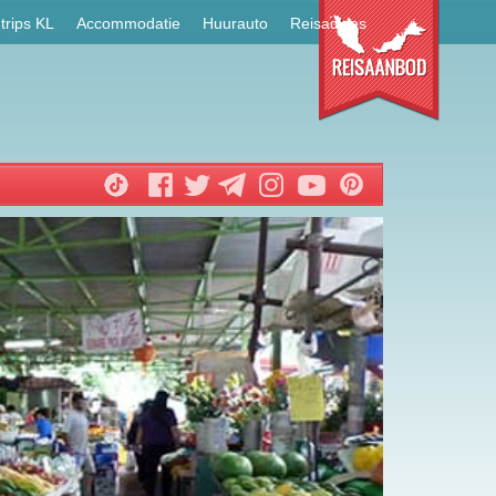
trips KL
Accommodatie
Huurauto
Reisadvies