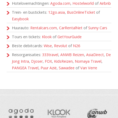
Hotelovernachtingen:
Agoda.com
,
Hostelworld
of
Airbnb
Trein- en bustickets:
12go.asia
,
BusOnlineTicket
of
Easybook
Huurauto:
Rentalcars.com
,
CarRentalNet
of
Sunny Cars
Tours en tickets:
Klook
of
GetYourGuide
Beste debitcards:
Wise
,
Revolut
of
N26
Reisorganisaties:
333travel
,
ANWB Reizen
,
AsiaDirect
,
De
Jong Intra
,
Djoser
,
FOX
,
KidsReizen
,
Nomaya Travel
,
PANGEA Travel
,
Puur Azië
,
Sawadee
of
Van Verre