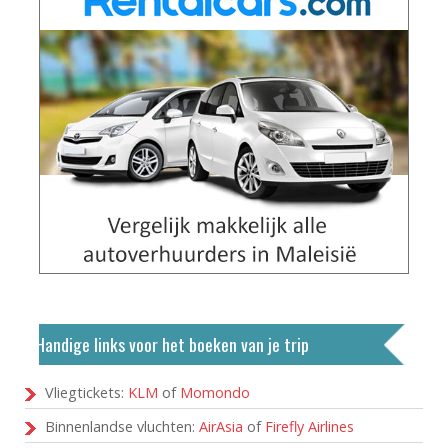
Handige links voor het boeken van je trip
Vliegtickets:
KLM
of
Momondo
Binnenlandse vluchten:
AirAsia
of
Firefly Airlines