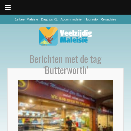
1e keer Maleisie
Dagtrips KL
Accommodatie
Huurauto
Reisadvies
Berichten met de tag
‘Butterworth’