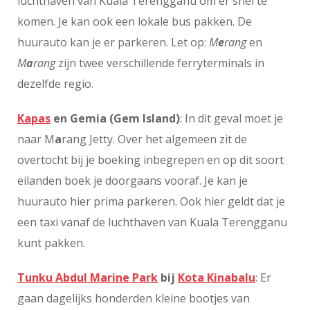
luchthaven van Kuala Terengganu om er snel te
komen. Je kan ook een lokale bus pakken. De
huurauto kan je er parkeren. Let op:
M
e
rang
en
M
a
rang
zijn twee verschillende ferryterminals in
dezelfde regio.
Kapas
en Gemia (Gem Island)
: In dit geval moet je
naar M
a
rang Jetty. Over het algemeen zit de
overtocht bij je boeking inbegrepen en op dit soort
eilanden boek je doorgaans vooraf. Je kan je
huurauto hier prima parkeren. Ook hier geldt dat je
een taxi vanaf de luchthaven van Kuala Terengganu
kunt pakken.
Tunku Abdul Marine Park
bij
Kota Kinabalu
: Er
gaan dagelijks honderden kleine bootjes van