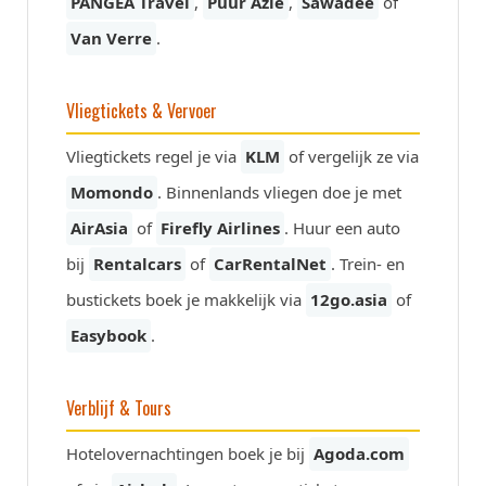
PANGEA Travel
,
Puur Azië
,
Sawadee
of
Van Verre
.
Vliegtickets & Vervoer
Vliegtickets regel je via
KLM
of vergelijk ze via
Momondo
. Binnenlands vliegen doe je met
AirAsia
of
Firefly Airlines
. Huur een auto
bij
Rentalcars
of
CarRentalNet
. Trein- en
bustickets boek je makkelijk via
12go.asia
of
Easybook
.
Verblijf & Tours
Hotelovernachtingen boek je bij
Agoda.com