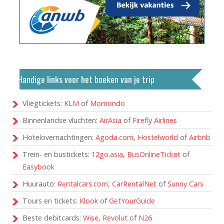
Handige links voor het boeken van je trip
Vliegtickets:
KLM
of
Momondo
Binnenlandse vluchten:
AirAsia
of
Firefly Airlines
Hotelovernachtingen:
Agoda.com
,
Hostelworld
of
Airbnb
Trein- en bustickets:
12go.asia
,
BusOnlineTicket
of
Easybook
Huurauto:
Rentalcars.com
,
CarRentalNet
of
Sunny Cars
Tours en tickets:
Klook
of
GetYourGuide
Beste debitcards:
Wise
,
Revolut
of
N26