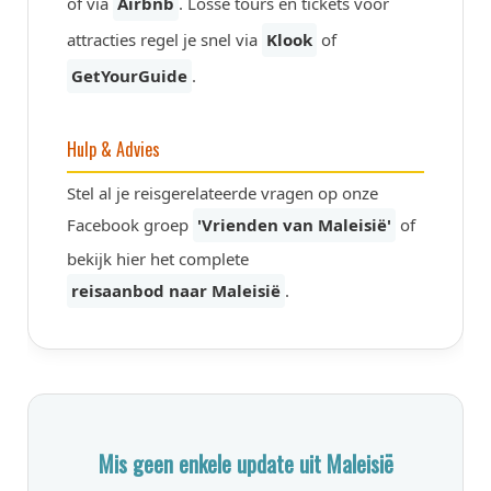
of via
Airbnb
. Losse tours en tickets voor
attracties regel je snel via
Klook
of
GetYourGuide
.
Hulp & Advies
Stel al je reisgerelateerde vragen op onze
Facebook groep
'Vrienden van Maleisië'
of
bekijk hier het complete
reisaanbod naar Maleisië
.
Mis geen enkele update uit Maleisië