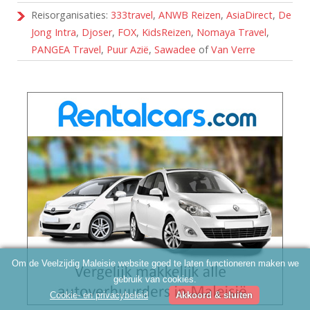
Reisorganisaties:
333travel
,
ANWB Reizen
,
AsiaDirect
,
De
Jong Intra
,
Djoser
,
FOX
,
KidsReizen
,
Nomaya Travel
,
PANGEA Travel
,
Puur Azië
,
Sawadee
of
Van Verre
Om de Veelzijdig Maleisie website goed te laten functioneren maken we
gebruik van cookies.
Cookie- en privacybeleid
Akkoord & sluiten