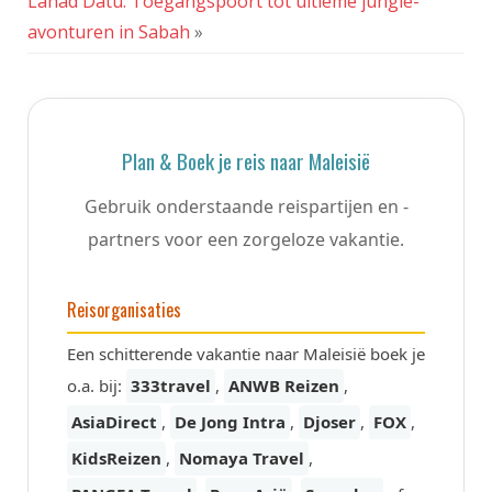
Lahad Datu. Toegangspoort tot ultieme jungle-
avonturen in Sabah
»
Plan & Boek je reis naar Maleisië
Gebruik onderstaande reispartijen en -
partners voor een zorgeloze vakantie.
Reisorganisaties
Een schitterende vakantie naar Maleisië boek je
o.a. bij:
333travel
,
ANWB Reizen
,
AsiaDirect
,
De Jong Intra
,
Djoser
,
FOX
,
KidsReizen
,
Nomaya Travel
,