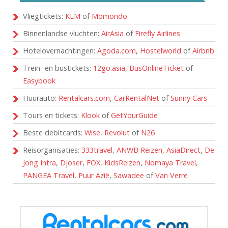
Vliegtickets:
KLM
of
Momondo
Binnenlandse vluchten:
AirAsia
of
Firefly Airlines
Hotelovernachtingen:
Agoda.com
,
Hostelworld
of
Airbnb
Trein- en bustickets:
12go.asia
,
BusOnlineTicket
of
Easybook
Huurauto:
Rentalcars.com
,
CarRentalNet
of
Sunny Cars
Tours en tickets:
Klook
of
GetYourGuide
Beste debitcards:
Wise
,
Revolut
of
N26
Reisorganisaties:
333travel
,
ANWB Reizen
,
AsiaDirect
,
De
Jong Intra
,
Djoser
,
FOX
,
KidsReizen
,
Nomaya Travel
,
PANGEA Travel
,
Puur Azië
,
Sawadee
of
Van Verre