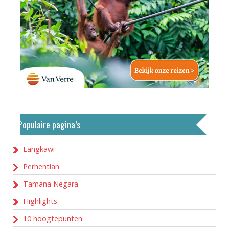
Populaire pagina’s
Langkawi
Perhentian
Tamana Negara
Highlights
10 hoogtepunten