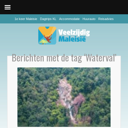
1e keer Maleisie
Dagtrips KL
Accommodatie
Huurauto
Reisadvies
Berichten met de tag ‘Waterval’