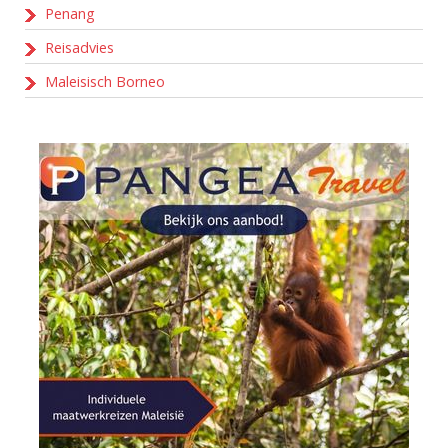
Penang
Reisadvies
Maleisisch Borneo