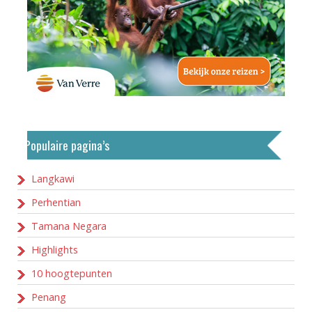
Populaire pagina’s
Langkawi
Perhentian
Tamana Negara
Highlights
10 hoogtepunten
Penang