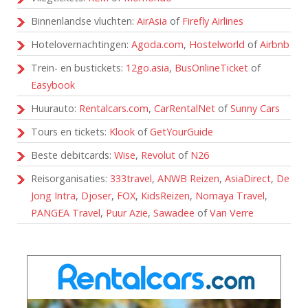
Binnenlandse vluchten:
AirAsia
of
Firefly Airlines
Hotelovernachtingen:
Agoda.com
,
Hostelworld
of
Airbnb
Trein- en bustickets:
12go.asia
,
BusOnlineTicket
of
Easybook
Huurauto:
Rentalcars.com
,
CarRentalNet
of
Sunny Cars
Tours en tickets:
Klook
of
GetYourGuide
Beste debitcards:
Wise
,
Revolut
of
N26
Reisorganisaties:
333travel
,
ANWB Reizen
,
AsiaDirect
,
De
Jong Intra
,
Djoser
,
FOX
,
KidsReizen
,
Nomaya Travel
,
PANGEA Travel
,
Puur Azië
,
Sawadee
of
Van Verre