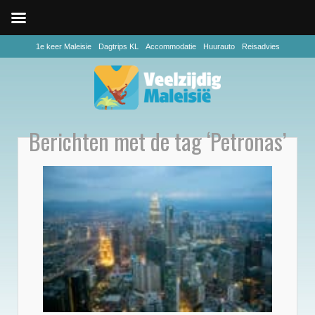
1e keer Maleisie
Dagtrips KL
Accommodatie
Huurauto
Reisadvies
Berichten met de tag ‘Petronas’