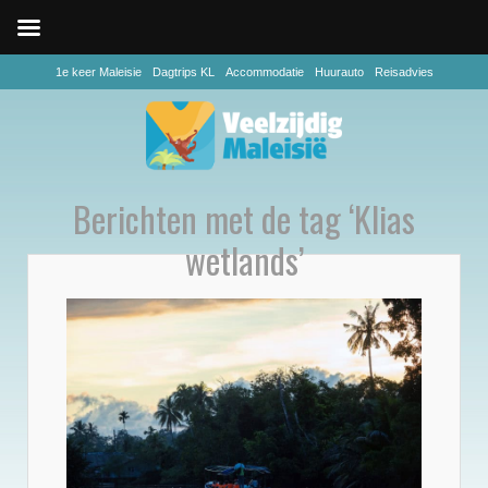
1e keer Maleisie
Dagtrips KL
Accommodatie
Huurauto
Reisadvies
Berichten met de tag ‘Klias
wetlands’