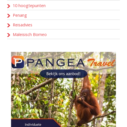
10 hoogtepunten
Penang
Reisadvies
Maleisisch Borneo