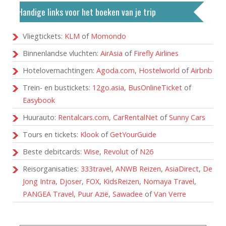
Handige links voor het boeken van je trip
Vliegtickets:
KLM
of
Momondo
Binnenlandse vluchten:
AirAsia
of
Firefly Airlines
Hotelovernachtingen:
Agoda.com
,
Hostelworld
of
Airbnb
Trein- en bustickets:
12go.asia
,
BusOnlineTicket
of
Easybook
Huurauto:
Rentalcars.com
,
CarRentalNet
of
Sunny Cars
Tours en tickets:
Klook
of
GetYourGuide
Beste debitcards:
Wise
,
Revolut
of
N26
Reisorganisaties:
333travel
,
ANWB Reizen
,
AsiaDirect
,
De
Jong Intra
,
Djoser
,
FOX
,
KidsReizen
,
Nomaya Travel
,
PANGEA Travel
,
Puur Azië
,
Sawadee
of
Van Verre