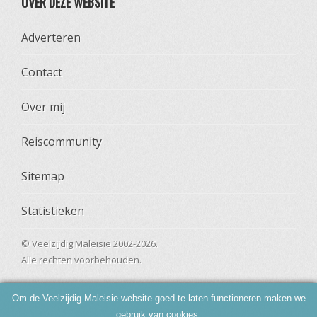
OVER DEZE WEBSITE
Adverteren
Contact
Over mij
Reiscommunity
Sitemap
Statistieken
© Veelzijdig Maleisië 2002-2026.
Alle rechten voorbehouden.
Om de Veelzijdig Maleisie website goed te laten functioneren maken we
gebruik van cookies.