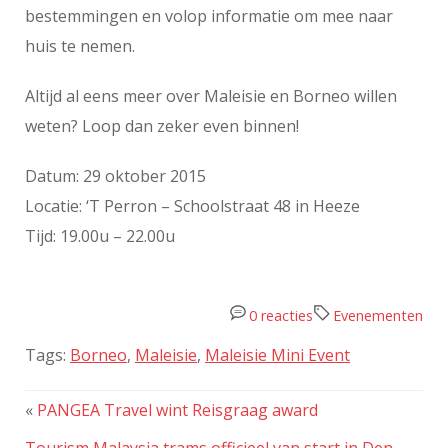
bestemmingen en volop informatie om mee naar
huis te nemen.
Altijd al eens meer over Maleisie en Borneo willen
weten? Loop dan zeker even binnen!
Datum: 29 oktober 2015
Locatie: ‘T Perron – Schoolstraat 48 in Heeze
Tijd: 19.00u – 22.00u
0 reacties
Evenementen
Tags:
Borneo
,
Maleisie
,
Maleisie Mini Event
«
PANGEA Travel wint Reisgraag award
Tourism Malaysia trams officieel van start in Den