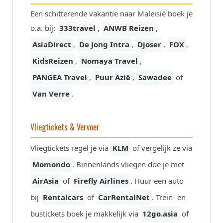
Een schitterende vakantie naar Maleisië boek je
o.a. bij:
333travel
,
ANWB Reizen
,
AsiaDirect
,
De Jong Intra
,
Djoser
,
FOX
,
KidsReizen
,
Nomaya Travel
,
PANGEA Travel
,
Puur Azië
,
Sawadee
of
Van Verre
.
Vliegtickets & Vervoer
Vliegtickets regel je via
KLM
of vergelijk ze via
Momondo
. Binnenlands vliegen doe je met
AirAsia
of
Firefly Airlines
. Huur een auto
bij
Rentalcars
of
CarRentalNet
. Trein- en
bustickets boek je makkelijk via
12go.asia
of