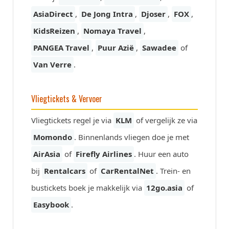
AsiaDirect
,
De Jong Intra
,
Djoser
,
FOX
,
KidsReizen
,
Nomaya Travel
,
PANGEA Travel
,
Puur Azië
,
Sawadee
of
Van Verre
.
Vliegtickets & Vervoer
Vliegtickets regel je via
KLM
of vergelijk ze via
Momondo
. Binnenlands vliegen doe je met
AirAsia
of
Firefly Airlines
. Huur een auto
bij
Rentalcars
of
CarRentalNet
. Trein- en
bustickets boek je makkelijk via
12go.asia
of
Easybook
.