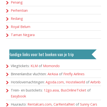
Penang
Perhentian
Redang
Royal Belum
Taman Negara
Handige links voor het boeken van je trip
Vliegtickets:
KLM
of
Momondo
Binnenlandse vluchten:
AirAsia
of
Firefly Airlines
Hotelovernachtingen:
Agoda.com
,
Hostelworld
of
Airbnb
Trein- en bustickets:
12go.asia
,
BusOnlineTicket
of
Easybook
Huurauto:
Rentalcars.com
,
CarRentalNet
of
Sunny Cars