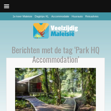
1e keer Maleisie
Dagtrips KL
Accommodatie
Huurauto
Reisadvies
Berichten met de tag ‘Park HQ
Accommodation’