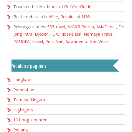
Tours en tickets:
Klook
of
GetYourGuide
Beste debitcards:
Wise
,
Revolut
of
N26
Reisorganisaties:
333travel
,
ANWB Reizen
,
AsiaDirect
,
De
Jong Intra
,
Djoser
,
FOX
,
KidsReizen
,
Nomaya Travel
,
PANGEA Travel
,
Puur Azië
,
Sawadee
of
Van Verre
Populaire pagina’s
Langkawi
Perhentian
Tamana Negara
Highlights
10 hoogtepunten
Penang