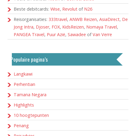
Beste debitcards:
Wise
,
Revolut
of
N26
Reisorganisaties:
333travel
,
ANWB Reizen
,
AsiaDirect
,
De
Jong Intra
,
Djoser
,
FOX
,
KidsReizen
,
Nomaya Travel
,
PANGEA Travel
,
Puur Azië
,
Sawadee
of
Van Verre
Populaire pagina’s
Langkawi
Perhentian
Tamana Negara
Highlights
10 hoogtepunten
Penang
Reisadvies