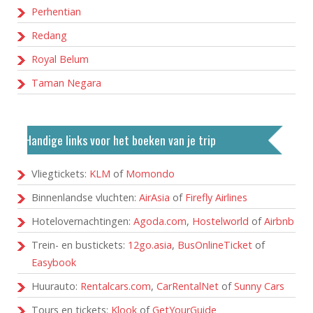
Perhentian
Redang
Royal Belum
Taman Negara
Handige links voor het boeken van je trip
Vliegtickets:
KLM
of
Momondo
Binnenlandse vluchten:
AirAsia
of
Firefly Airlines
Hotelovernachtingen:
Agoda.com
,
Hostelworld
of
Airbnb
Trein- en bustickets:
12go.asia
,
BusOnlineTicket
of
Easybook
Huurauto:
Rentalcars.com
,
CarRentalNet
of
Sunny Cars
Tours en tickets:
Klook
of
GetYourGuide