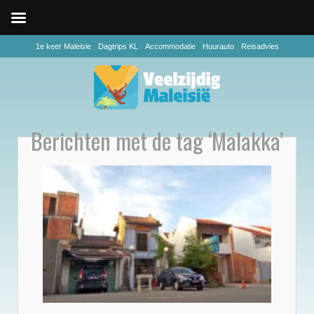
1e keer Maleisie
Dagtrips KL
Accommodatie
Huurauto
Reisadvies
Berichten met de tag ‘Malakka’