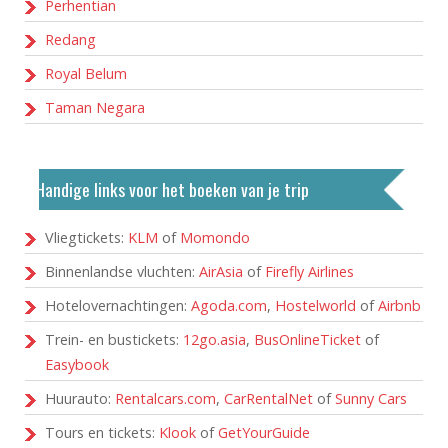
Perhentian
Redang
Royal Belum
Taman Negara
Handige links voor het boeken van je trip
Vliegtickets:
KLM
of
Momondo
Binnenlandse vluchten:
AirAsia
of
Firefly Airlines
Hotelovernachtingen:
Agoda.com
,
Hostelworld
of
Airbnb
Trein- en bustickets:
12go.asia
,
BusOnlineTicket
of
Easybook
Huurauto:
Rentalcars.com
,
CarRentalNet
of
Sunny Cars
Tours en tickets:
Klook
of
GetYourGuide