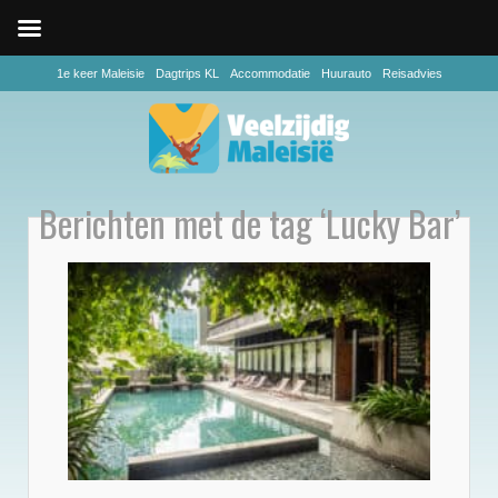
1e keer Maleisie
Dagtrips KL
Accommodatie
Huurauto
Reisadvies
Berichten met de tag ‘Lucky Bar’