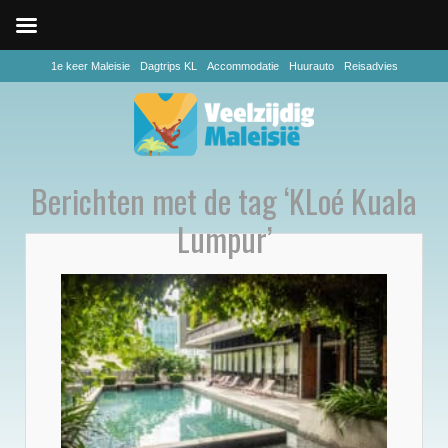
1e keer Maleisie
Dagtrips KL
Accommodatie
Huurauto
Reisadvies
Berichten met de tag ‘KLoé Kuala
Lumpur’