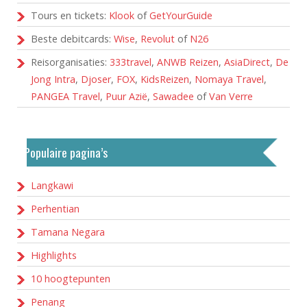
Tours en tickets:
Klook
of
GetYourGuide
Beste debitcards:
Wise
,
Revolut
of
N26
Reisorganisaties:
333travel
,
ANWB Reizen
,
AsiaDirect
,
De
Jong Intra
,
Djoser
,
FOX
,
KidsReizen
,
Nomaya Travel
,
PANGEA Travel
,
Puur Azië
,
Sawadee
of
Van Verre
Populaire pagina’s
Langkawi
Perhentian
Tamana Negara
Highlights
10 hoogtepunten
Penang