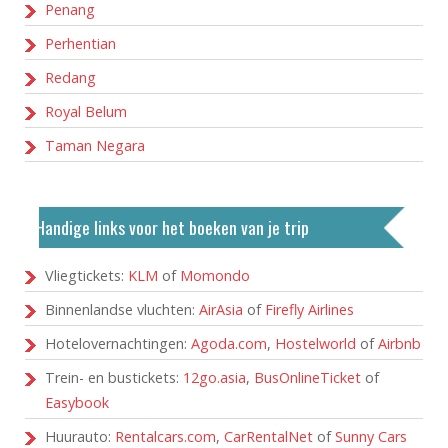
Penang
Perhentian
Redang
Royal Belum
Taman Negara
Handige links voor het boeken van je trip
Vliegtickets:
KLM
of
Momondo
Binnenlandse vluchten:
AirAsia
of
Firefly Airlines
Hotelovernachtingen:
Agoda.com
,
Hostelworld
of
Airbnb
Trein- en bustickets:
12go.asia
,
BusOnlineTicket
of
Easybook
Huurauto:
Rentalcars.com
,
CarRentalNet
of
Sunny Cars