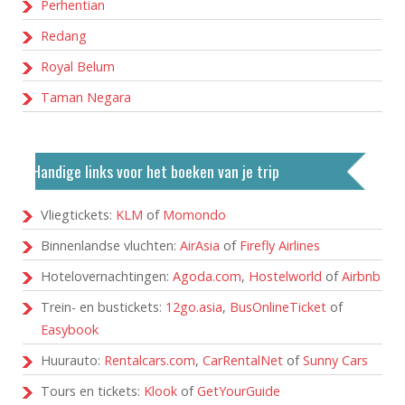
Perhentian
Redang
Royal Belum
Taman Negara
Handige links voor het boeken van je trip
Vliegtickets:
KLM
of
Momondo
Binnenlandse vluchten:
AirAsia
of
Firefly Airlines
Hotelovernachtingen:
Agoda.com
,
Hostelworld
of
Airbnb
Trein- en bustickets:
12go.asia
,
BusOnlineTicket
of
Easybook
Huurauto:
Rentalcars.com
,
CarRentalNet
of
Sunny Cars
Tours en tickets:
Klook
of
GetYourGuide