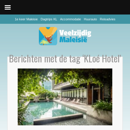
1e keer Maleisie
Dagtrips KL
Accommodatie
Huurauto
Reisadvies
Berichten met de tag ‘KLoé Hotel’