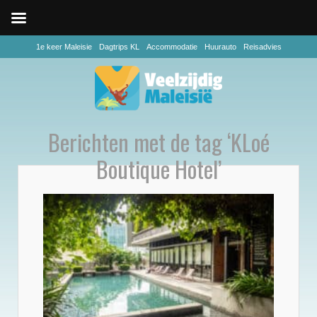
1e keer Maleisie
Dagtrips KL
Accommodatie
Huurauto
Reisadvies
Berichten met de tag ‘KLoé
Boutique Hotel’