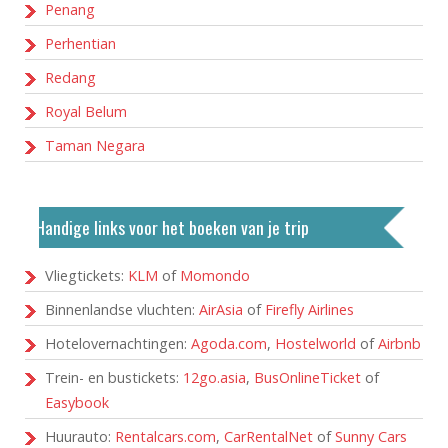
Penang
Perhentian
Redang
Royal Belum
Taman Negara
Handige links voor het boeken van je trip
Vliegtickets:
KLM
of
Momondo
Binnenlandse vluchten:
AirAsia
of
Firefly Airlines
Hotelovernachtingen:
Agoda.com
,
Hostelworld
of
Airbnb
Trein- en bustickets:
12go.asia
,
BusOnlineTicket
of
Easybook
Huurauto:
Rentalcars.com
,
CarRentalNet
of
Sunny Cars