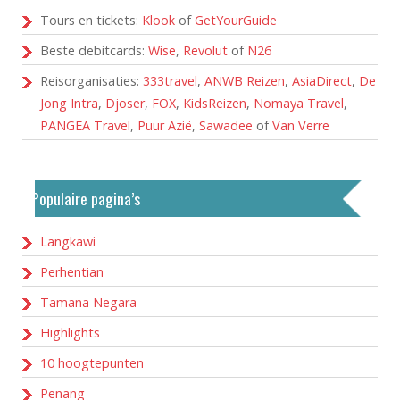
Tours en tickets:
Klook
of
GetYourGuide
Beste debitcards:
Wise
,
Revolut
of
N26
Reisorganisaties:
333travel
,
ANWB Reizen
,
AsiaDirect
,
De
Jong Intra
,
Djoser
,
FOX
,
KidsReizen
,
Nomaya Travel
,
PANGEA Travel
,
Puur Azië
,
Sawadee
of
Van Verre
Populaire pagina’s
Langkawi
Perhentian
Tamana Negara
Highlights
10 hoogtepunten
Penang