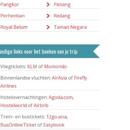
Pangkor
Penang
Perhentian
Redang
Royal Belum
Taman Negara
ndige links voor het boeken van je trip
Vliegtickets:
KLM
of
Momondo
Binnenlandse vluchten:
AirAsia
of
Firefly
Airlines
Hotelovernachtingen:
Agoda.com
,
Hostelworld
of
Airbnb
Trein- en bustickets:
12go.asia
,
BusOnlineTicket
of
Easybook