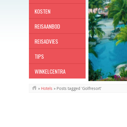
KOSTEN
REISAANBOD
REISADVIES
TIPS
WINKELCENTRA
»
Hotels
»
Posts tagged 'Golfresort'