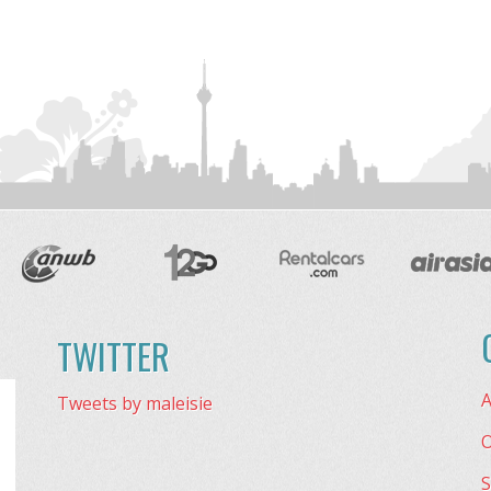
TWITTER
A
Tweets by maleisie
O
S