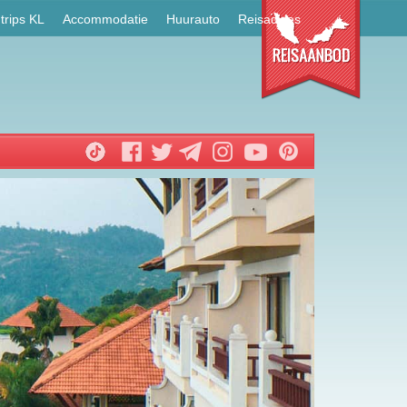
trips KL
Accommodatie
Huurauto
Reisadvies