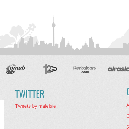
TWITTER
A
Tweets by maleisie
O
S