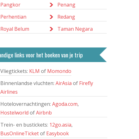
Pangkor
Penang
Perhentian
Redang
Royal Belum
Taman Negara
ndige links voor het boeken van je trip
Vliegtickets:
KLM
of
Momondo
Binnenlandse vluchten:
AirAsia
of
Firefly
Airlines
Hotelovernachtingen:
Agoda.com
,
Hostelworld
of
Airbnb
Trein- en bustickets:
12go.asia
,
BusOnlineTicket
of
Easybook