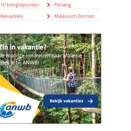
10 hoogtepunten
Penang
Reisadvies
Maleisisch Borneo