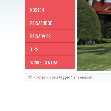
KOSTEN
REISAANBOD
REISADVIES
TIPS
WINKELCENTRA
»
Hotels
»
Posts tagged 'Familieresort'