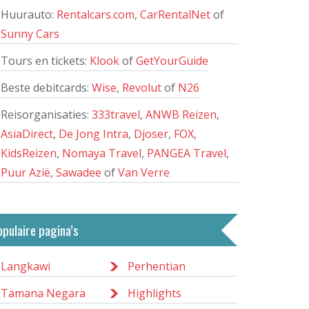
Huurauto:
Rentalcars.com
,
CarRentalNet
of
Sunny Cars
Tours en tickets:
Klook
of
GetYourGuide
Beste debitcards:
Wise
,
Revolut
of
N26
Reisorganisaties:
333travel
,
ANWB Reizen
,
AsiaDirect
,
De Jong Intra
,
Djoser
,
FOX
,
KidsReizen
,
Nomaya Travel
,
PANGEA Travel
,
Puur Azië
,
Sawadee
of
Van Verre
opulaire pagina’s
Langkawi
Perhentian
Tamana Negara
Highlights