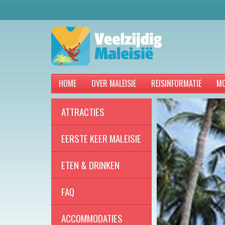
HOME
OVER MALEISIE
REISINFORMATIE
MO
ATTRACTIES
EERSTE KEER MALEISIE
ETEN & DRINKEN
FAQ
ACCOMMODATIES