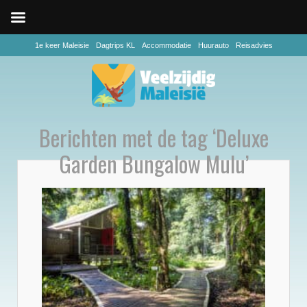
1e keer Maleisie
Dagtrips KL
Accommodatie
Huurauto
Reisadvies
Berichten met de tag ‘Deluxe
Garden Bungalow Mulu’