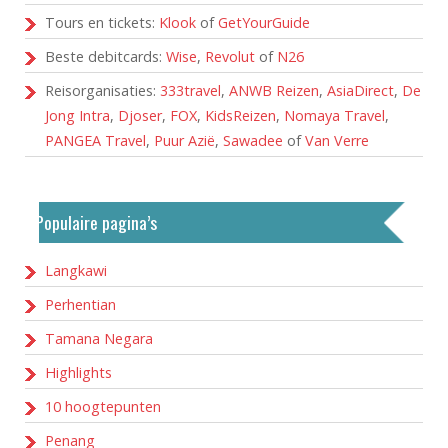
Tours en tickets:
Klook
of
GetYourGuide
Beste debitcards:
Wise
,
Revolut
of
N26
Reisorganisaties:
333travel
,
ANWB Reizen
,
AsiaDirect
,
De
Jong Intra
,
Djoser
,
FOX
,
KidsReizen
,
Nomaya Travel
,
PANGEA Travel
,
Puur Azië
,
Sawadee
of
Van Verre
Populaire pagina’s
Langkawi
Perhentian
Tamana Negara
Highlights
10 hoogtepunten
Penang