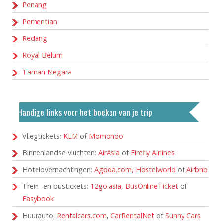
Penang
Perhentian
Redang
Royal Belum
Taman Negara
Handige links voor het boeken van je trip
Vliegtickets:
KLM
of
Momondo
Binnenlandse vluchten:
AirAsia
of
Firefly Airlines
Hotelovernachtingen:
Agoda.com
,
Hostelworld
of
Airbnb
Trein- en bustickets:
12go.asia
,
BusOnlineTicket
of
Easybook
Huurauto:
Rentalcars.com
,
CarRentalNet
of
Sunny Cars