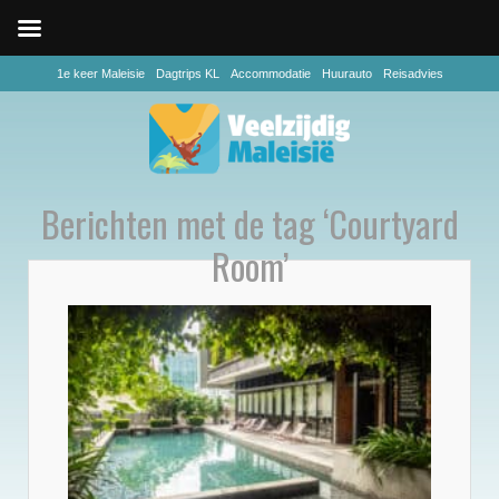
1e keer Maleisie
Dagtrips KL
Accommodatie
Huurauto
Reisadvies
Berichten met de tag ‘Courtyard
Room’