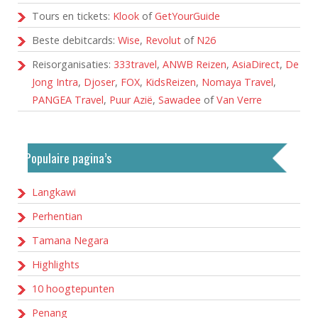
Tours en tickets:
Klook
of
GetYourGuide
Beste debitcards:
Wise
,
Revolut
of
N26
Reisorganisaties:
333travel
,
ANWB Reizen
,
AsiaDirect
,
De
Jong Intra
,
Djoser
,
FOX
,
KidsReizen
,
Nomaya Travel
,
PANGEA Travel
,
Puur Azië
,
Sawadee
of
Van Verre
Populaire pagina’s
Langkawi
Perhentian
Tamana Negara
Highlights
10 hoogtepunten
Penang