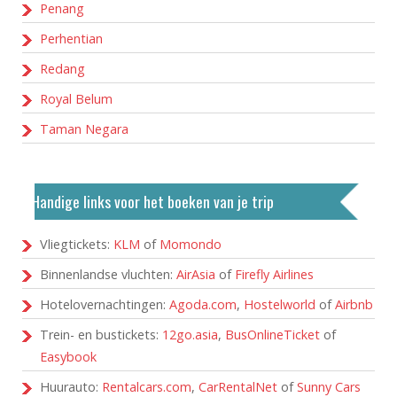
Penang
Perhentian
Redang
Royal Belum
Taman Negara
Handige links voor het boeken van je trip
Vliegtickets:
KLM
of
Momondo
Binnenlandse vluchten:
AirAsia
of
Firefly Airlines
Hotelovernachtingen:
Agoda.com
,
Hostelworld
of
Airbnb
Trein- en bustickets:
12go.asia
,
BusOnlineTicket
of
Easybook
Huurauto:
Rentalcars.com
,
CarRentalNet
of
Sunny Cars