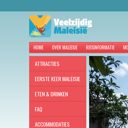
HOME
OVER MALEISIE
REISINFORMATIE
MO
ATTRACTIES
EERSTE KEER MALEISIE
ETEN & DRINKEN
FAQ
ACCOMMODATIES