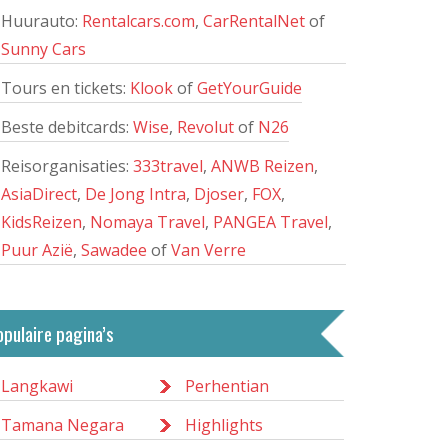
Huurauto:
Rentalcars.com
,
CarRentalNet
of
Sunny Cars
Tours en tickets:
Klook
of
GetYourGuide
Beste debitcards:
Wise
,
Revolut
of
N26
Reisorganisaties:
333travel
,
ANWB Reizen
,
AsiaDirect
,
De Jong Intra
,
Djoser
,
FOX
,
KidsReizen
,
Nomaya Travel
,
PANGEA Travel
,
Puur Azië
,
Sawadee
of
Van Verre
opulaire pagina’s
Langkawi
Perhentian
Tamana Negara
Highlights