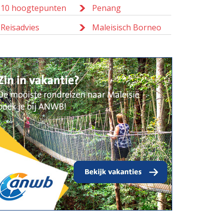
10 hoogtepunten
Penang
Reisadvies
Maleisisch Borneo