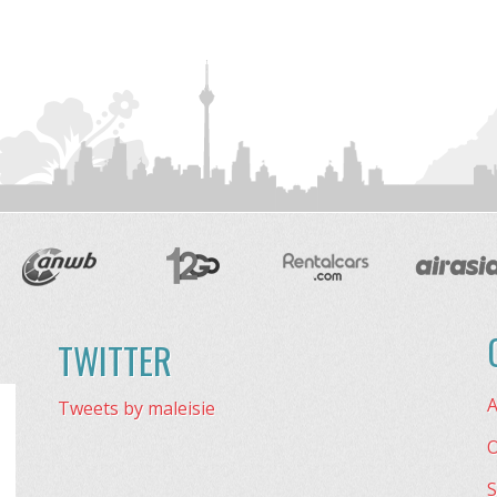
TWITTER
A
Tweets by maleisie
O
S