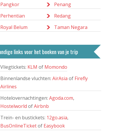
Pangkor
Penang
Perhentian
Redang
Royal Belum
Taman Negara
ndige links voor het boeken van je trip
Vliegtickets:
KLM
of
Momondo
Binnenlandse vluchten:
AirAsia
of
Firefly
Airlines
Hotelovernachtingen:
Agoda.com
,
Hostelworld
of
Airbnb
Trein- en bustickets:
12go.asia
,
BusOnlineTicket
of
Easybook