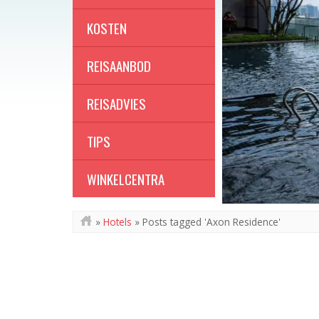
KOSTEN
REISAANBOD
REISADVIES
TIPS
WINKELCENTRA
»
Hotels
»
Posts tagged 'Axon Residence'