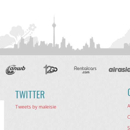
TWITTER
A
Tweets by maleisie
O
S