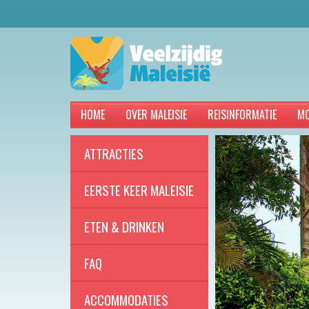
HOME
OVER MALEISIE
REISINFORMATIE
MO
ATTRACTIES
EERSTE KEER MALEISIE
ETEN & DRINKEN
FAQ
ACCOMMODATIES