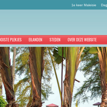
1e keer Maleisie
Dag
OISTE PLEKJES
EILANDEN
STEDEN
OVER DEZE WEBSITE