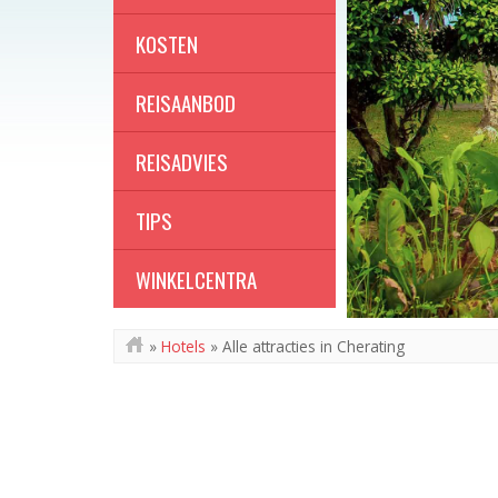
KOSTEN
REISAANBOD
REISADVIES
TIPS
WINKELCENTRA
»
Hotels
»
Alle attracties in Cherating