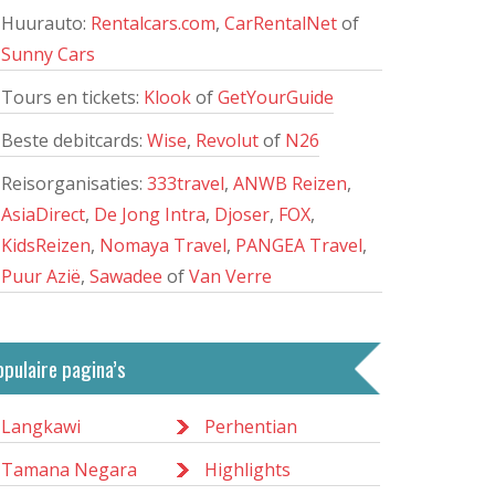
Huurauto:
Rentalcars.com
,
CarRentalNet
of
Sunny Cars
Tours en tickets:
Klook
of
GetYourGuide
Beste debitcards:
Wise
,
Revolut
of
N26
Reisorganisaties:
333travel
,
ANWB Reizen
,
AsiaDirect
,
De Jong Intra
,
Djoser
,
FOX
,
KidsReizen
,
Nomaya Travel
,
PANGEA Travel
,
Puur Azië
,
Sawadee
of
Van Verre
opulaire pagina’s
Langkawi
Perhentian
Tamana Negara
Highlights