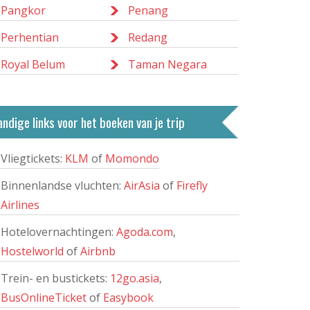
Pangkor
Penang
Perhentian
Redang
Royal Belum
Taman Negara
ndige links voor het boeken van je trip
Vliegtickets:
KLM
of
Momondo
Binnenlandse vluchten:
AirAsia
of
Firefly
Airlines
Hotelovernachtingen:
Agoda.com
,
Hostelworld
of
Airbnb
Trein- en bustickets:
12go.asia
,
BusOnlineTicket
of
Easybook