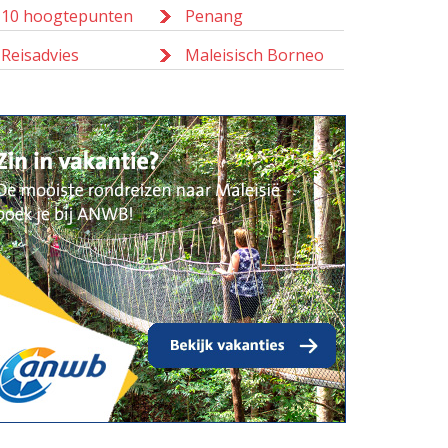
10 hoogtepunten
Penang
Reisadvies
Maleisisch Borneo