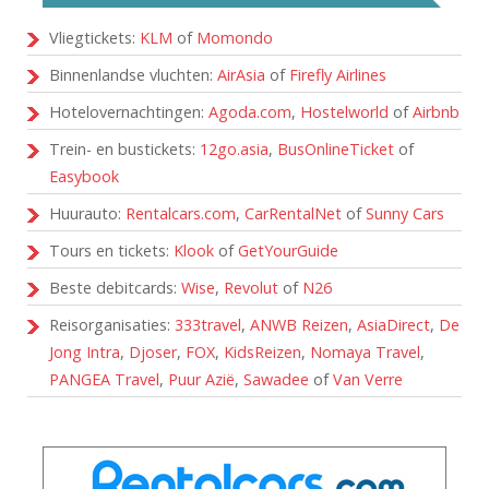
Vliegtickets:
KLM
of
Momondo
Binnenlandse vluchten:
AirAsia
of
Firefly Airlines
Hotelovernachtingen:
Agoda.com
,
Hostelworld
of
Airbnb
Trein- en bustickets:
12go.asia
,
BusOnlineTicket
of
Easybook
Huurauto:
Rentalcars.com
,
CarRentalNet
of
Sunny Cars
Tours en tickets:
Klook
of
GetYourGuide
Beste debitcards:
Wise
,
Revolut
of
N26
Reisorganisaties:
333travel
,
ANWB Reizen
,
AsiaDirect
,
De
Jong Intra
,
Djoser
,
FOX
,
KidsReizen
,
Nomaya Travel
,
PANGEA Travel
,
Puur Azië
,
Sawadee
of
Van Verre