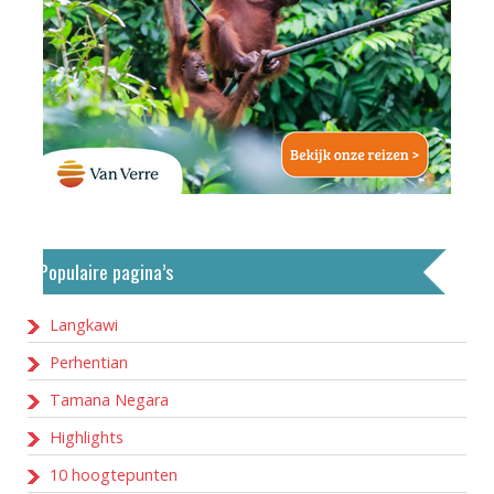
Populaire pagina’s
Langkawi
Perhentian
Tamana Negara
Highlights
10 hoogtepunten