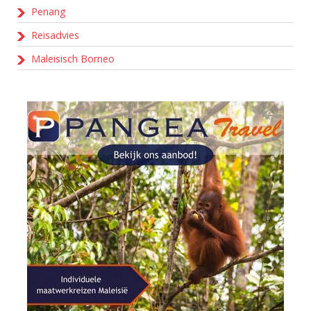
Penang
Reisadvies
Maleisisch Borneo