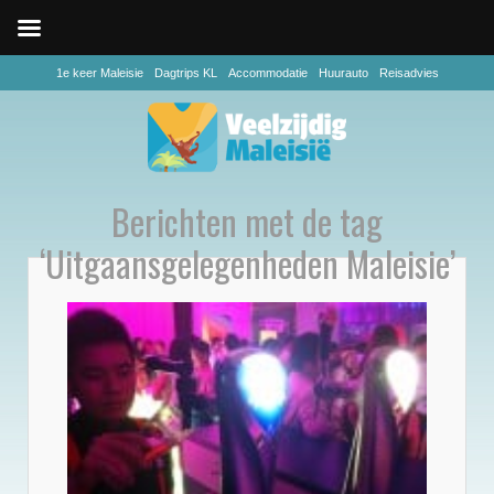
1e keer Maleisie
Dagtrips KL
Accommodatie
Huurauto
Reisadvies
Berichten met de tag
‘Uitgaansgelegenheden Maleisie’