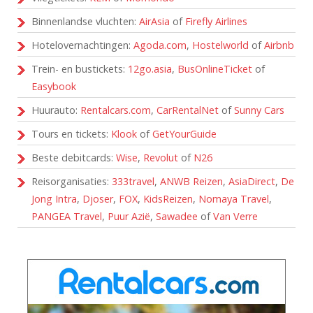
Binnenlandse vluchten:
AirAsia
of
Firefly Airlines
Hotelovernachtingen:
Agoda.com
,
Hostelworld
of
Airbnb
Trein- en bustickets:
12go.asia
,
BusOnlineTicket
of
Easybook
Huurauto:
Rentalcars.com
,
CarRentalNet
of
Sunny Cars
Tours en tickets:
Klook
of
GetYourGuide
Beste debitcards:
Wise
,
Revolut
of
N26
Reisorganisaties:
333travel
,
ANWB Reizen
,
AsiaDirect
,
De
Jong Intra
,
Djoser
,
FOX
,
KidsReizen
,
Nomaya Travel
,
PANGEA Travel
,
Puur Azië
,
Sawadee
of
Van Verre