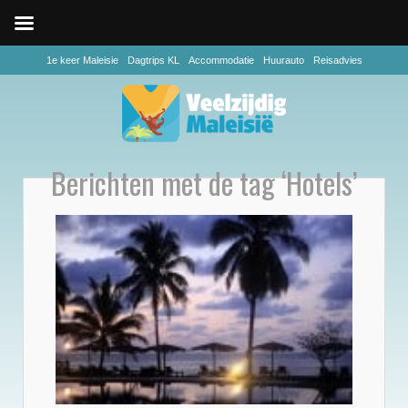
1e keer Maleisie
Dagtrips KL
Accommodatie
Huurauto
Reisadvies
Berichten met de tag ‘Hotels’