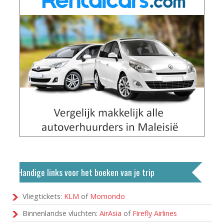
Handige links voor het boeken van je trip
Vliegtickets:
KLM
of
Momondo
Binnenlandse vluchten:
AirAsia
of
Firefly Airlines