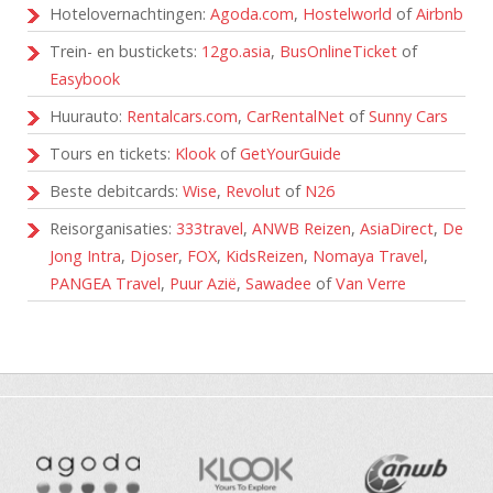
Hotelovernachtingen:
Agoda.com
,
Hostelworld
of
Airbnb
Trein- en bustickets:
12go.asia
,
BusOnlineTicket
of
Easybook
Huurauto:
Rentalcars.com
,
CarRentalNet
of
Sunny Cars
Tours en tickets:
Klook
of
GetYourGuide
Beste debitcards:
Wise
,
Revolut
of
N26
Reisorganisaties:
333travel
,
ANWB Reizen
,
AsiaDirect
,
De
Jong Intra
,
Djoser
,
FOX
,
KidsReizen
,
Nomaya Travel
,
PANGEA Travel
,
Puur Azië
,
Sawadee
of
Van Verre