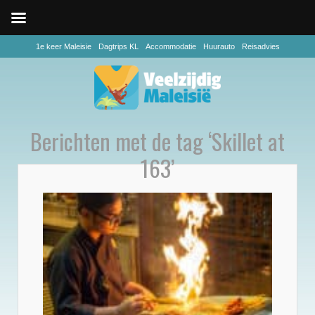
1e keer Maleisie
Dagtrips KL
Accommodatie
Huurauto
Reisadvies
Berichten met de tag ‘Skillet at
163’