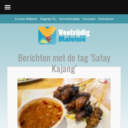
1e keer Maleisie
Dagtrips KL
Accommodatie
Huurauto
Reisadvies
Berichten met de tag ‘Satay
Kajang’