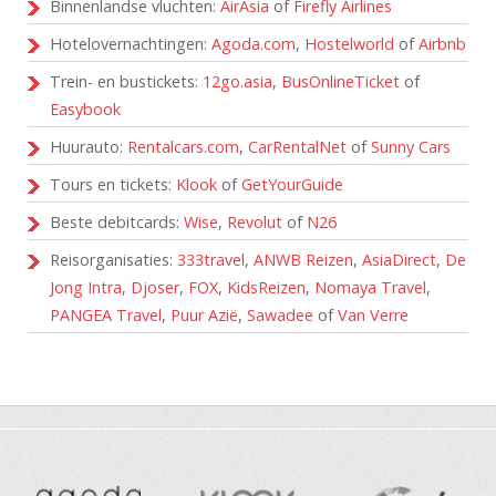
Binnenlandse vluchten:
AirAsia
of
Firefly Airlines
Hotelovernachtingen:
Agoda.com
,
Hostelworld
of
Airbnb
Trein- en bustickets:
12go.asia
,
BusOnlineTicket
of
Easybook
Huurauto:
Rentalcars.com
,
CarRentalNet
of
Sunny Cars
Tours en tickets:
Klook
of
GetYourGuide
Beste debitcards:
Wise
,
Revolut
of
N26
Reisorganisaties:
333travel
,
ANWB Reizen
,
AsiaDirect
,
De
Jong Intra
,
Djoser
,
FOX
,
KidsReizen
,
Nomaya Travel
,
PANGEA Travel
,
Puur Azië
,
Sawadee
of
Van Verre