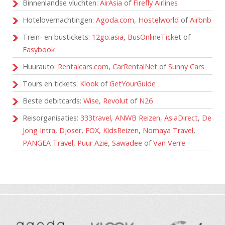
Binnenlandse vluchten:
AirAsia
of
Firefly Airlines
Hotelovernachtingen:
Agoda.com
,
Hostelworld
of
Airbnb
Trein- en bustickets:
12go.asia
,
BusOnlineTicket
of
Easybook
Huurauto:
Rentalcars.com
,
CarRentalNet
of
Sunny Cars
Tours en tickets:
Klook
of
GetYourGuide
Beste debitcards:
Wise
,
Revolut
of
N26
Reisorganisaties:
333travel
,
ANWB Reizen
,
AsiaDirect
,
De
Jong Intra
,
Djoser
,
FOX
,
KidsReizen
,
Nomaya Travel
,
PANGEA Travel
,
Puur Azië
,
Sawadee
of
Van Verre