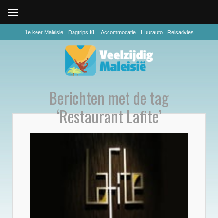
1e keer Maleisie
Dagtrips KL
Accommodatie
Huurauto
Reisadvies
Berichten met de tag
‘Restaurant Lafite’