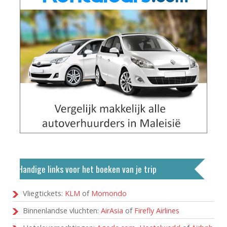
Handige links voor het boeken van je trip
Vliegtickets:
KLM
of
Momondo
Binnenlandse vluchten:
AirAsia
of
Firefly Airlines