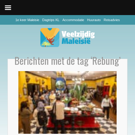
1e keer Maleisie
Dagtrips KL
Accommodatie
Huurauto
Reisadvies
Berichten met de tag ‘Rebung’