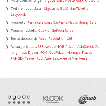
Hotelovernachtingen:
Agoda.com
,
Hostelworld
of
Airbnb
Trein- en bustickets:
12go.asia
,
BusOnlineTicket
of
Easybook
Huurauto:
Rentalcars.com
,
CarRentalNet
of
Sunny Cars
Tours en tickets:
Klook
of
GetYourGuide
Beste debitcards:
Wise
,
Revolut
of
N26
Reisorganisaties:
333travel
,
ANWB Reizen
,
AsiaDirect
,
De
Jong Intra
,
Djoser
,
FOX
,
KidsReizen
,
Nomaya Travel
,
PANGEA Travel
,
Puur Azië
,
Sawadee
of
Van Verre