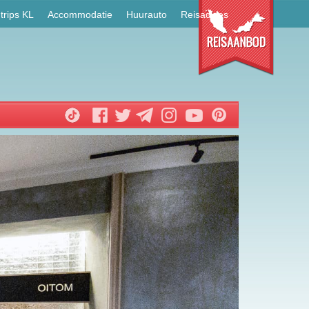
trips KL
Accommodatie
Huurauto
Reisadvies