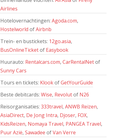
Binnenlandse vluchten:
AirAsia
of
Firefly
Airlines
Hotelovernachtingen:
Agoda.com
,
Hostelworld
of
Airbnb
Trein- en bustickets:
12go.asia
,
BusOnlineTicket
of
Easybook
Huurauto:
Rentalcars.com
,
CarRentalNet
of
Sunny Cars
Tours en tickets:
Klook
of
GetYourGuide
Beste debitcards:
Wise
,
Revolut
of
N26
Reisorganisaties:
333travel
,
ANWB Reizen
,
AsiaDirect
,
De Jong Intra
,
Djoser
,
FOX
,
KidsReizen
,
Nomaya Travel
,
PANGEA Travel
,
Puur Azië
,
Sawadee
of
Van Verre