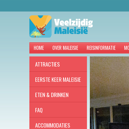
HOME
OVER MALEISIE
REISINFORMATIE
MO
ATTRACTIES
EERSTE KEER MALEISIE
ETEN & DRINKEN
FAQ
ACCOMMODATIES