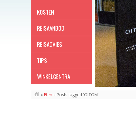
KOSTEN
REISAANBOD
REISADVIES
TIPS
WINKELCENTRA
»
Eten
»
Posts tagged 'OITOM'