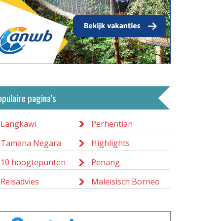
opulaire pagina’s
Langkawi
Perhentian
Tamana Negara
Highlights
10 hoogtepunten
Penang
Reisadvies
Maleisisch Borneo