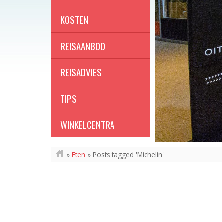
KOSTEN
REISAANBOD
REISADVIES
TIPS
WINKELCENTRA
»
Eten
»
Posts tagged 'Michelin'