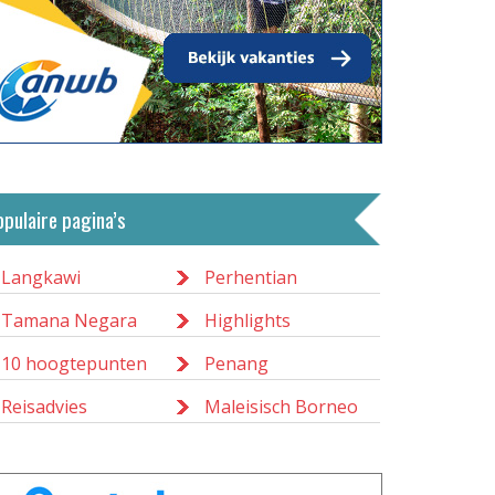
opulaire pagina’s
Langkawi
Perhentian
Tamana Negara
Highlights
10 hoogtepunten
Penang
Reisadvies
Maleisisch Borneo