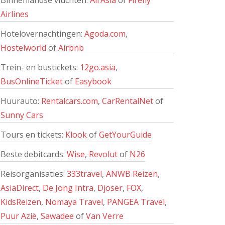
Binnenlandse vluchten:
AirAsia
of
Firefly
Airlines
Hotelovernachtingen:
Agoda.com
,
Hostelworld
of
Airbnb
Trein- en bustickets:
12go.asia
,
BusOnlineTicket
of
Easybook
Huurauto:
Rentalcars.com
,
CarRentalNet
of
Sunny Cars
Tours en tickets:
Klook
of
GetYourGuide
Beste debitcards:
Wise
,
Revolut
of
N26
Reisorganisaties:
333travel
,
ANWB Reizen
,
AsiaDirect
,
De Jong Intra
,
Djoser
,
FOX
,
KidsReizen
,
Nomaya Travel
,
PANGEA Travel
,
Puur Azië
,
Sawadee
of
Van Verre