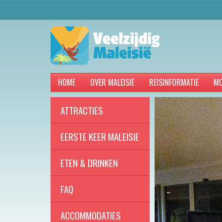
HOME
OVER MALEISIE
REISINFORMATIE
MO
ATTRACTIES
EERSTE KEER MALEISIE
ETEN & DRINKEN
FAQ
ACCOMMODATIES