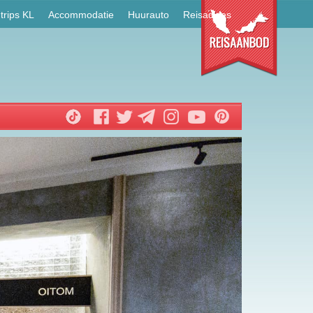
trips KL
Accommodatie
Huurauto
Reisadvies