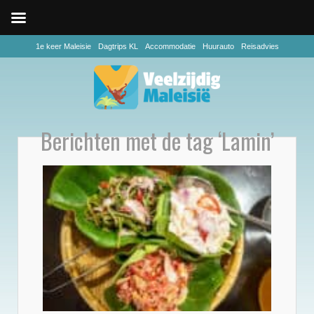
1e keer Maleisie
Dagtrips KL
Accommodatie
Huurauto
Reisadvies
Berichten met de tag ‘Lamin’