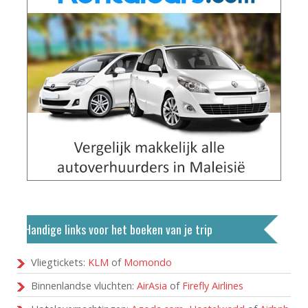
Handige links voor het boeken van je trip
Vliegtickets:
KLM
of
Momondo
Binnenlandse vluchten:
AirAsia
of
Firefly Airlines