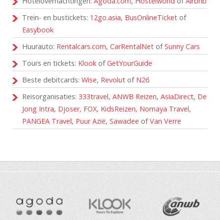
Hotelovernachtingen:
Agoda.com
,
Hostelworld
of
Airbnb
Trein- en bustickets:
12go.asia
,
BusOnlineTicket
of
Easybook
Huurauto:
Rentalcars.com
,
CarRentalNet
of
Sunny Cars
Tours en tickets:
Klook
of
GetYourGuide
Beste debitcards:
Wise
,
Revolut
of
N26
Reisorganisaties:
333travel
,
ANWB Reizen
,
AsiaDirect
,
De
Jong Intra
,
Djoser
,
FOX
,
KidsReizen
,
Nomaya Travel
,
PANGEA Travel
,
Puur Azië
,
Sawadee
of
Van Verre